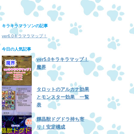
キラキラマラソンの記事
ver6.0キラマラマップ！
今日の人気記事
ver5.0キラキラマップ！
魔界
タロットのアルカナ効果
とモンスター効果 一覧
表
輝晶獣ドグドラ持ち寄
り！安定構成