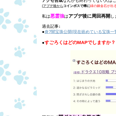
アクセ合成
なんかも終わってない人は
(アプデ後から
コインボスで稀に
緑の錬金石が出
悪霊強
アプデ後に周回再開
私は
は
し
過去記事↓
●
炎?闇宝珠公開(現在嵌めている宝珠一
すごろくはどのMAPでしますか？
●