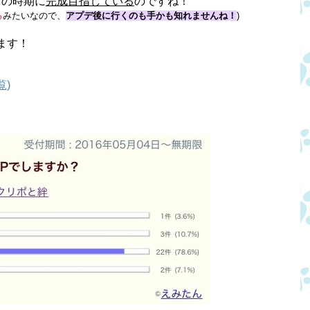
この時期に
完成目指している
のですね！
る
みたいなので、
アプデ後に行くのも手かも知れませんね！
)
ます！
覧)