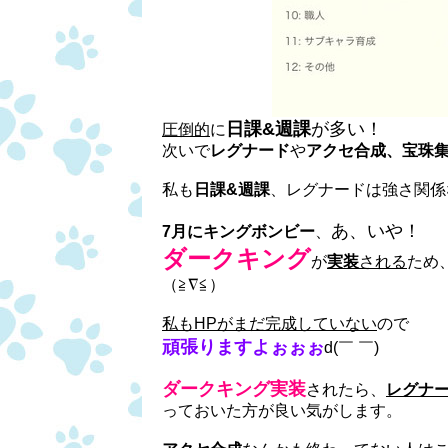
日課&週課
が多い！
圧倒的
に
次いで
レグナード
や
アクセ合成、宝珠
私も
日課&週課
、レグナードは強さ関係
あ、いや！
7月にキングボンビー
、
ダークキング
が
実装
される
ため
（≧∇≦）
私もHPがまだ完成していない
ので
頑張りますよぉぉぉ
d(￣ ￣)
ダークキング実装
されたら、
レグナ
っておいた方が良い気がします。