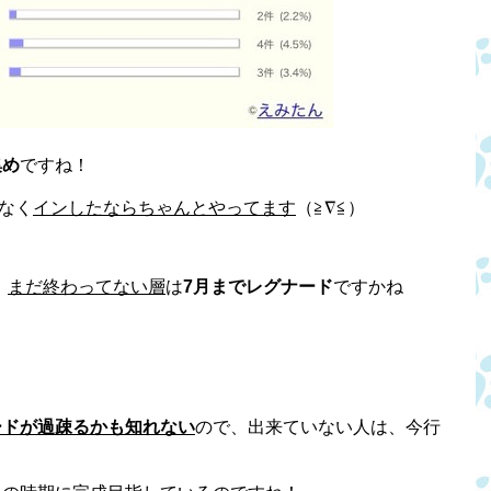
集め
ですね！
なく
インしたならちゃんとやってます
（≧∇≦）
、
まだ終わってない層
は
7月までレグナード
ですかね
ードが過疎るかも知れない
ので、出来ていない人は、今行