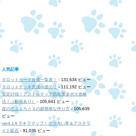
人気記事
タロットカード合成一覧表！
- 131,634 ビュー
タロットデッキ完成へ道のり
- 111,192 ビュー
安定討伐！アストルティア防衛軍全ボス攻略
法！（動画あり）
- 105,641 ビュー
皮のてぶくろ☆３の超簡単な作り方
- 105,639
ビュー
ver4.1キラキラマップ！うつろい草＆アステラ
イト鉱石
- 91,035 ビュー