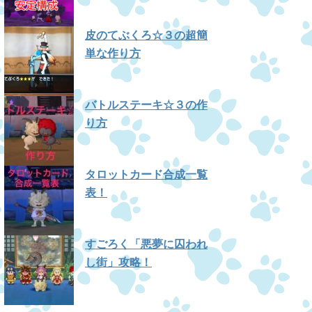
皮のてぶくろ☆３の超簡
単な作り方
バトルステーキ☆３の作
り方
タロットカード合成一覧
表！
すごろく「悪夢に囚われ
し街」攻略！