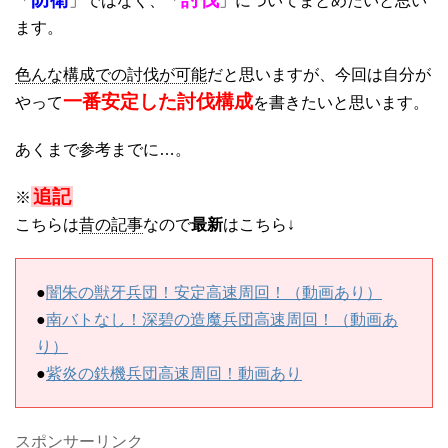
「
」ではなく、「
」についてまとめたいと思い
ます。
色んな構成での討伐が可能
だと思いますが、今回は自分が
一番安定した討伐構成
やって
を書きたいと思います。
あくまで参考までに…。
追記
※
こちらは
昔の記事
なので
最新
はこちら↓
●
闇朱の獣牙兵団！安定高速周回！（動画あり）
●
南バトなし！深碧の造魔兵団高速周回！（動画あ
り）
●
紫炎の鉄機兵団高速周回！動画あり
スポンサーリンク