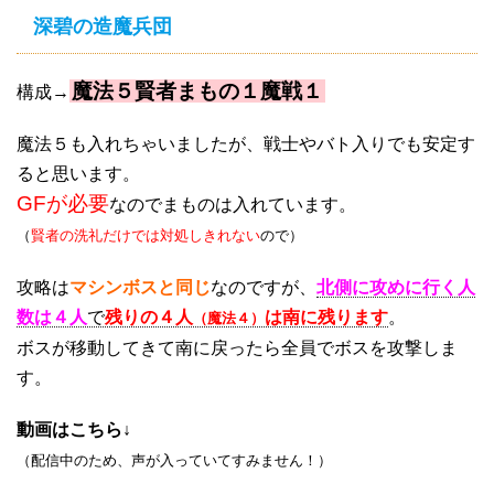
深碧の造魔兵団
魔法５賢者まもの１魔戦１
構成→
魔法５も入れちゃいましたが、戦士やバト入りでも安定す
ると思います。
GFが必要
なのでまものは入れています。
（
賢者の洗礼だけでは対処しきれない
ので）
攻略は
マシンボスと同じ
なのですが、
北側に攻めに行く人
数は４人
で
残りの４人
は南に残ります
。
（魔法４）
ボスが移動してきて南に戻ったら全員でボスを攻撃しま
す。
動画はこちら↓
（配信中のため、声が入っていてすみません！）