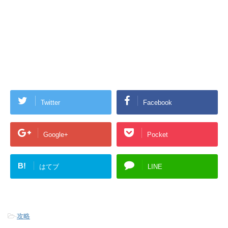
Twitter
Facebook
Google+
Pocket
B!
はてブ
LINE
-
攻略