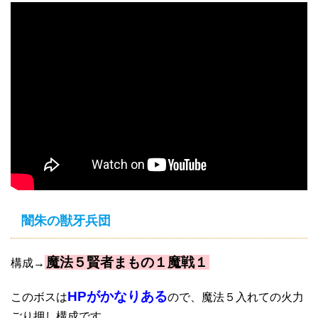
闇朱の獣牙兵団
魔法５賢者まもの１魔戦１
構成→
HPがかなりある
このボスは
ので、魔法５入れての火力
ごり押し構成です。