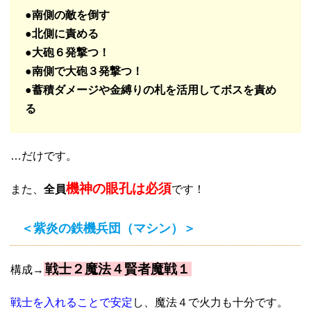
●
南側の敵を倒す
●北側に責める
●大砲６発撃つ！
●南側で大砲３発撃つ！
●蓄積ダメージや金縛りの札を活用してボスを責め
る
…だけです。
機神の眼孔は必須
また、
全員
です！
＜紫炎の鉄機兵団（マシン）＞
戦士２魔法４賢者魔戦１
構成→
戦士を入れることで安定
し、魔法４で火力も十分です。