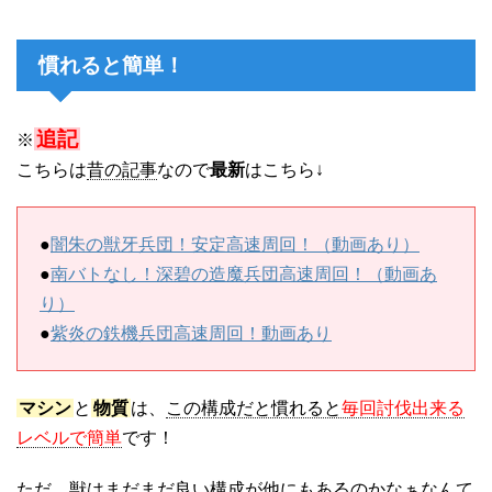
慣れると簡単！
追記
※
こちらは
昔の記事
なので
最新
はこちら↓
●
闇朱の獣牙兵団！安定高速周回！（動画あり）
●
南バトなし！深碧の造魔兵団高速周回！（動画あ
り）
●
紫炎の鉄機兵団高速周回！動画あり
マシン
と
物質
は、
この構成だと慣れると
毎回討伐出来る
レベルで簡単
です！
ただ、獣はまだまだ良い構成が他にもあるのかなぁなんて