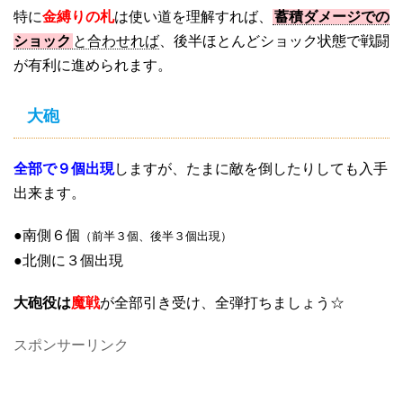
特に
金縛りの札
は使い道を理解すれば、
蓄積ダメージでの
ショック
と合わせれば
、後半ほとんどショック状態で戦闘
が有利に進められます。
大砲
全部で９個出現
しますが、たまに敵を倒したりしても入手
出来ます。
●南側６個
（前半３個、後半３個出現）
●北側に３個出現
大砲役は
魔戦
が全部引き受け、全弾打ちましょう☆
スポンサーリンク