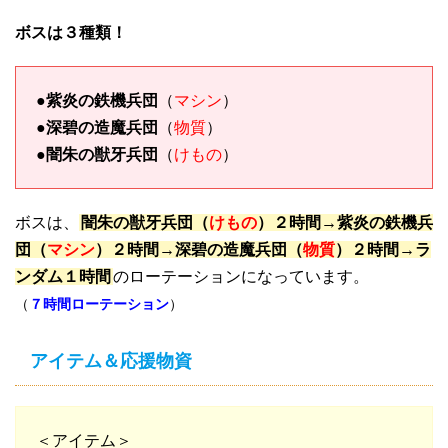
ボスは３種類！
●
紫炎の鉄機兵団
（
マシン
）
●
深碧の造魔兵団
（
物質
）
●
闇朱の獣牙兵団
（
けもの
）
ボスは、
闇朱の獣牙兵団（
けもの
）２時間→紫炎の鉄機兵
団（
マシン
）２時間→深碧の造魔兵団（
物質
）２時間→ラ
ンダム１時間
のローテーションになっています。
（
７時間ローテーション
）
アイテム＆応援物資
＜アイテム＞