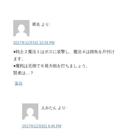
匿名
より:
2017年12月5日 10:34 PM
●戦士２魔法１はボスに攻撃し、魔法４は雑魚を片付け
ます。
●魔戦は北側で６発大砲を打ちましょう。
賢者は…？
返信
えみたん
より:
2017年12月8日 6:46 PM