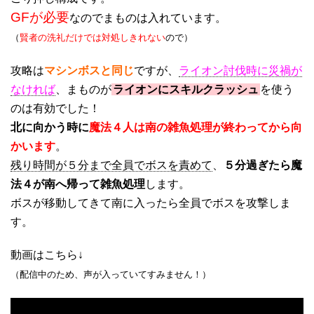
GFが必要
なのでまものは入れています。
（
賢者の洗礼だけでは対処しきれない
ので）
攻略は
マシンボスと同じ
ですが、
ライオン討伐時に災禍が
なければ
、まものが
ライオンにスキルクラッシュ
を使う
のは有効でした！
北に向かう時に
魔法４人は南の雑魚処理が終わってから向
かいます
。
残り時間が５分まで全員でボスを責めて
、
５分過ぎたら魔
法４が南へ帰って雑魚処理
します。
ボスが移動してきて南に入ったら全員でボスを攻撃しま
す。
動画はこちら↓
（配信中のため、声が入っていてすみません！）