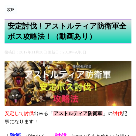
攻略
安定討伐！アストルティア防衛軍全
ボス攻略法！（動画あり）
投稿日：2017年11月20日 更新日：
2018年9月8日
安定して討伐
出来る「
アストルティア防衛軍
」の
討伐
記
事になります！
防衛
討伐