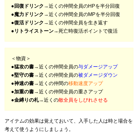
●
回復ドリンク→
近くの仲間全員のHPを半分回復
●
魔力ドリンク→
近くの仲間全員のMPを半分回復
●
復活ドリンク→
近くの仲間全員を生き返す
●
リトライストーン→
死亡時復活ポイントで復活
＜物資＞
●
猛攻の書→
近くの仲間全員の
与ダメージアップ
●
堅守の書→
近くの仲間全員の
被ダメージダウン
●
神速の書→
近くの仲間の
移動速度アップ
●
加重の書→
近くの仲間全員の重さアップ
●
金縛りの札→
近くの
敵全員をしびれさせる
アイテムの効果は覚えておいて、入手した人は時と場合を
考えて使うようにしましょう。