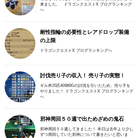
来ました。 ドラゴンクエストX ブログランキング
へ
耐性指輪の必要性とレアドロップ装備
の上限
ドラゴンクエストX ブログランキングへ
討伐売り子の収入！ 売り子の実態！
ギル丼25匹40980Gの討伐を引いたため、売り子を
やりました！ ドラゴンクエストX ブログランキング
へ
邪神周回５０週で出ためざめの鬼石
邪神周回５０週してきました！ 本日は去年より少し
ずつ周回していた邪神について書きたいと思いま