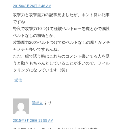
2015年8月26日 2:46 AM
攻撃力と攻撃魔力の記事見ましたが、ホント良い記事
ですね！
野良で攻撃力10つけて種族ベルトor三悪魔とかで属性
ベルトなしの前衛とか、
攻撃魔力20のベルトつけて炎ベルトなしの魔とかメチ
ャメチャ多いですもんね。
ただ、緑で誘う時はこれらのコメント書いてる人を誘
うと動きもちゃんとしていることが多いので、フィル
タリングになっています（笑）
返信
管理人
より:
2015年8月26日 11:55 AM