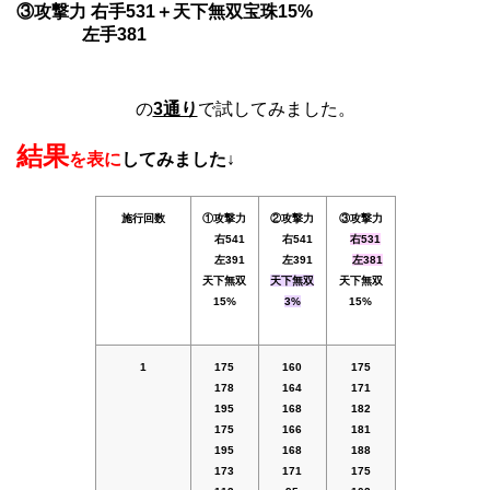
③攻撃力 右手531＋天下無双宝珠15%
左手381
の
3通り
で試してみました。
結果
を表に
してみました↓
施行回数
①攻撃力
②攻撃力
③攻撃力
右541
右541
右531
左391
左391
左381
天下無双
天下無双
天下無双
15%
3%
15%
1
175
160
175
178
164
171
195
168
182
175
166
181
195
168
188
173
171
175