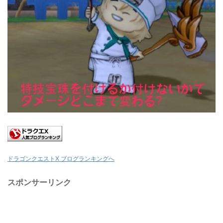
ドラゴンクエストX ブログランキングへ
スポンサーリンク