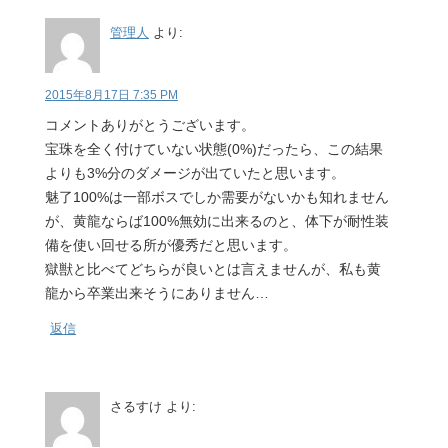
管理人
より:
2015年8月17日 7:35 PM
コメントありがとうございます。
宝珠を全く付けていない状態(0%)だったら、この結果
よりも3%分のダメージが出ていたと思います。
魅了100%は一部ボスでしか需要がないかも知れません
が、黄龍ならば100%無効に出来るのと、体下が耐性装
備を使い回せる所が優秀だと思います。
獄獣と比べてどちらが良いとは言えませんが、私も黄
龍から卒業出来そうにありません…
返信
さるすけ
より: