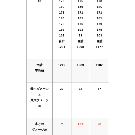
10
173
175
178
190
159
186
179
171
171
184
161
185
173
176
179
193
163
175
109
93
103
合計
合計
合計
1201
1098
1177
合計
1210
1089
1182
平均値
最小ダメージ
36
32
47
と
最大ダメージ
差
①との
?
121
28
ダメージ差