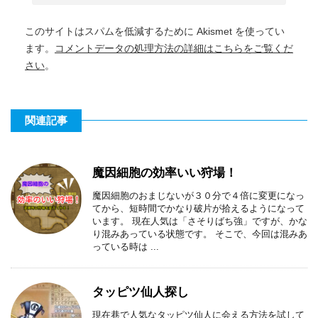
このサイトはスパムを低減するために Akismet を使ってい
ます。
コメントデータの処理方法の詳細はこちらをご覧くだ
さい
。
関連記事
魔因細胞の効率いい狩場！
魔因細胞のおまじないが３０分で４倍に変更になっ
てから、短時間でかなり破片が拾えるようになって
います。 現在人気は「さそりばち強」ですが、かな
り混みあっている状態です。 そこで、今回は混みあ
っている時は ...
タッピツ仙人探し
現在巷で人気なタッピツ仙人に会える方法を試して