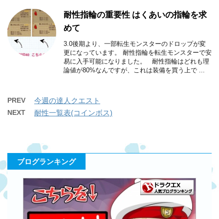
耐性指輪の重要性 はくあいの指輪を求
めて
3.0後期より、一部転生モンスターのドロップが変
更になっています。 耐性指輪を転生モンスターで安
易に入手可能になりました。 耐性指輪はどれも理
論値が80%なんですが、これは装備を買う上で ...
PREV
今週の達人クエスト
NEXT
耐性一覧表(コインボス)
ブログランキング