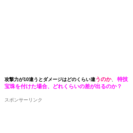
うのか
特技
攻撃力が10違うとダメージはどのくらい違
、
宝珠を付けた場合、どれくらいの差が出るのか？
スポンサーリンク