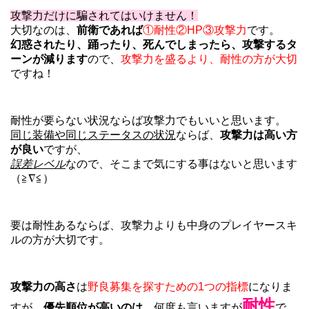
攻撃力だけに騙されてはいけません！
大切なのは、
前衛であれば
①耐性②HP③攻撃力
です。
幻惑されたり、踊ったり、死んでしまったら、攻撃するタ
ーンが減ります
ので、
攻撃力を盛るより、耐性の方が大切
ですね！
耐性が要らない状況ならば攻撃力でもいいと思います。
同じ装備や同じステータスの状況
ならば、
攻撃力は高い方
が良い
ですが、
誤差レベル
なので、そこまで気にする事はないと思います
（≧∇≦）
要は耐性あるならば、攻撃力よりも中身のプレイヤースキ
ルの方が大切です。
攻撃力の高さ
は
野良募集を探すための1つの指標
になりま
耐性
すが、
優先順位が高いのは
、何度も言いますが
で