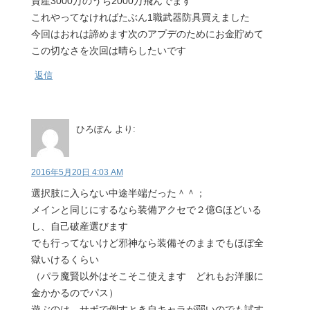
資産3000万のうち2000万飛んでます
これやってなければたぶん1職武器防具買えました
今回はおれは諦めます次のアプデのためにお金貯めて
この切なさを次回は晴らしたいです
返信
ひろぽん
より:
2016年5月20日 4:03 AM
選択肢に入らない中途半端だった＾＾；
メインと同じにするなら装備アクセで２億Gほどいる
し、自己破産選びます
でも行ってないけど邪神なら装備そのままでもほぼ全
獄いけるくらい
（パラ魔賢以外はそこそこ使えます どれもお洋服に
金かかるのでパス）
遊ぶのは、サポで倒すとき自キャラが弱いのでも試す