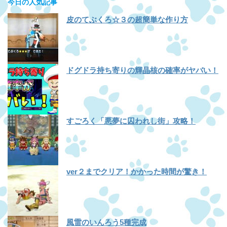
今日の人気記事
皮のてぶくろ☆３の超簡単な作り方
ドグドラ持ち寄りの輝晶核の確率がヤバい！
すごろく「悪夢に囚われし街」攻略！
ver２までクリア！かかった時間が驚き！
風雷のいんろう5種完成