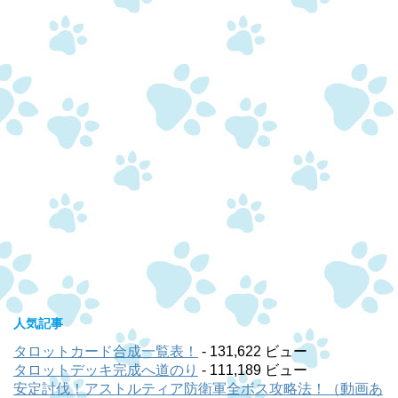
人気記事
タロットカード合成一覧表！
- 131,622 ビュー
タロットデッキ完成へ道のり
- 111,189 ビュー
安定討伐！アストルティア防衛軍全ボス攻略法！（動画あ