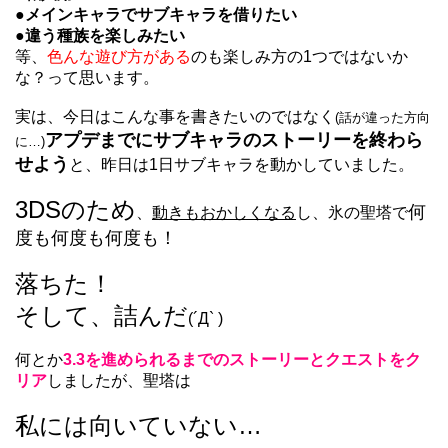
●メインキャラでサブキャラを借りたい
●違う種族を楽しみたい
等、
色んな遊び方がある
のも楽しみ方の1つではないか
な？って思います。
実は、今日はこんな事を書きたいのではなく
(話が違った方向
アプデまでにサブキャラのストーリーを終わら
に…)
せよう
と、昨日は1日サブキャラを動かしていました。
3DSのため
何
、
動きもおかしくなる
し、氷の聖塔で
度も何度も何度も！
落ちた！
そして、詰んだ
(´Д` )
何とか
3.3を進められるまでのストーリーとクエストをク
リア
しましたが、聖塔は
私には向いていない…