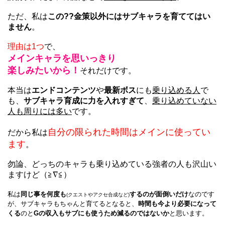
ただ、私は
この??金策以外にはサブキャラを育ててはい
ません
。
理由は1つ
で、
メインキャラを思いっきり
楽しみたいから！
それだけです。
本当は
エンドコンテンツ
や
最新ボス
にも
乗り込める人
で
も、
サブキャラ育成に力を入れすぎて
、
乗り込めていない
人も周りには多い
です。
自分の限られた時間はメインに使ってい
だから私は
ます
。
勿論、どっちのキャラも乗り込めている強者の人も沢山い
ますけど（≧∇≦）
私は
同じ事を何度も
するのが面倒いだけ
なのです
(クエストやアクセ合成など)
が、サブキャラもちゃんと育てるとなると、
時間も今より必要になって
くる
のと
Gの収入もサブにも使うため減るのではないか
と思います。