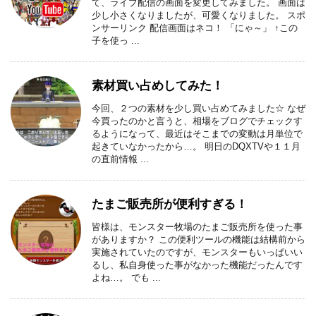
て、ライブ配信の画面を変更してみました。 画面は
少し小さくなりましたが、可愛くなりました。 スポ
ンサーリンク 配信画面はネコ！ 「にゃ～」 ↑この
子を使っ ...
素材買い占めしてみた！
今回、２つの素材を少し買い占めてみました☆ なぜ
今買ったのかと言うと、相場をブログでチェックす
るようになって、最近はそこまでの変動は月単位で
起きていなかったから…。 明日のDQXTVや１１月
の直前情報 ...
たまご販売所が便利すぎる！
皆様は、モンスター牧場のたまご販売所を使った事
がありますか？ この便利ツールの機能は結構前から
実施されていたのですが、モンスターもいっぱいい
るし、私自身使った事がなかった機能だったんです
よね…。 でも ...