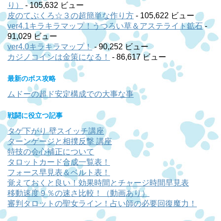
り）
- 105,632 ビュー
皮のてぶくろ☆３の超簡単な作り方
- 105,622 ビュー
ver4.1キラキラマップ！うつろい草＆アステライト鉱石
-
91,029 ビュー
ver4.0キラキラマップ！
- 90,252 ビュー
カジノコインは金策になる！
- 86,617 ビュー
最新のボス攻略
ムドーの超ド安定構成での大事な事
戦闘に役立つ記事
タゲ下がり 壁スイッチ講座
ターンゲージと相撲反撃 講座
特技の会心補正について
タロットカード合成一覧表！
フォース早見表＆ベルト表！
覚えておくと良い！効果時間とチャージ時間早見表
移動速度９％の速さ比較！（動画あり）
審判タロットの聖女ライン！占い師の必要回復魔力！