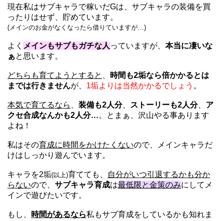
現在私はサブキャラで稼いだGは、サブキャラの装備を買
ったりはせず、貯めています。
(メインのお金がなくなったら借りていますが…)
よく
メインもサブもガチな人
っていますが、
本当に凄いな
ぁ
と思います。
どちらも育てようとすると
、
時間も2垢なら倍かかるとは
までは行きません
が、
1垢よりは当然かかるでしょう
。
本気で育てるなら
、
装備も2人分
、
ストーリーも2人分
、
ア
クセ合成なんかも2人分…
。とまぁ、沢山やる事あります
よね！
私はその
育成に時間をかけたくない
ので、メインキャラだ
けはしっかり遊んでいます。
キャラを2垢
育てても、
自分がいつ引退するかも分か
(以上)
らない
ので、
サブキャラ育成
は
最低限と金策のみ
にしてメ
インで遊びたいです。
もし、
時間があるなら
私もサブ育成をしているかも知れま