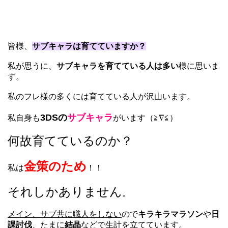
皆様、
サブキャラは育てていますか？
私が思うに、
サブキャラを育てている人は多い
様に思いま
す。
私のフレ様の多くには育てている人が沢山います。
3DSの
サブキャラ
私自身も
がいます（≧∇≦）
何故育てているのか？
金策のため
私は
！！
それしかありません
。
メイン、サブ共に職人をしない
ので
キラキラマラソン
や
日
課討伐
、たまに
結晶
などで
生計を立てています
。