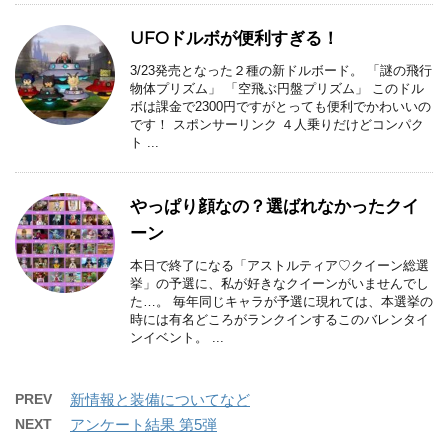
UFOドルボが便利すぎる！
3/23発売となった２種の新ドルボード。 「謎の飛行
物体プリズム」 「空飛ぶ円盤プリズム」 このドル
ボは課金で2300円ですがとっても便利でかわいいの
です！ スポンサーリンク ４人乗りだけどコンパク
ト ...
やっぱり顔なの？選ばれなかったクイ
ーン
本日で終了になる「アストルティア♡クイーン総選
挙」の予選に、私が好きなクイーンがいませんでし
た…。 毎年同じキャラが予選に現れては、本選挙の
時には有名どころがランクインするこのバレンタイ
ンイベント。 ...
PREV
新情報と装備についてなど
NEXT
アンケート結果 第5弾