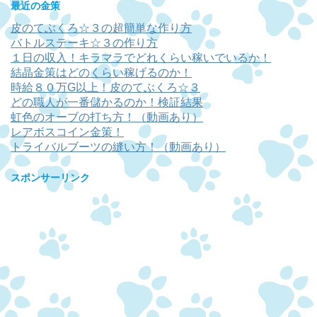
最近の金策
皮のてぶくろ☆３の超簡単な作り方
バトルステーキ☆３の作り方
１日の収入！キラマラでどれくらい稼いでいるか！
結晶金策はどのくらい稼げるのか！
時給８０万G以上！皮のてぶくろ☆３
どの職人が一番儲かるのか！検証結果
虹色のオーブの打ち方！（動画あり）
レアボスコイン金策！
トライバルブーツの縫い方！（動画あり）
スポンサーリンク