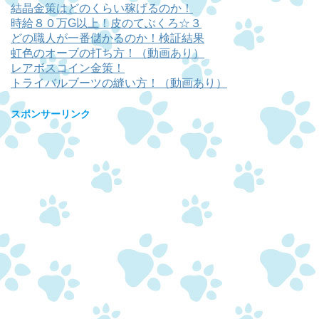
結晶金策はどのくらい稼げるのか！
時給８０万G以上！皮のてぶくろ☆３
どの職人が一番儲かるのか！検証結果
虹色のオーブの打ち方！（動画あり）
レアボスコイン金策！
トライバルブーツの縫い方！（動画あり）
スポンサーリンク