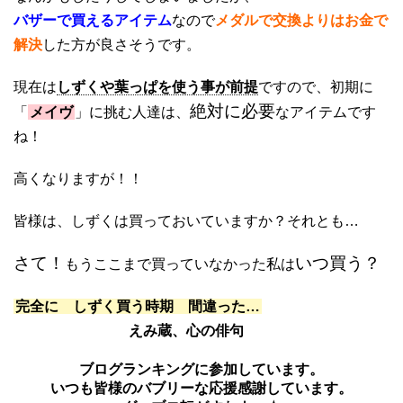
バザーで買えるアイテム
なので
メダルで交換よりはお金で
解決
した方が良さそうです。
現在は
しずくや葉っぱを使う事が前提
ですので、初期に
絶対に必要
「
メイヴ
」に挑む人達は、
なアイテムです
ね！
高くなりますが！！
皆様は、しずくは買っておいていますか？それとも…
さて！
いつ買う？
もうここまで買っていなかった私は
完全に しずく買う時期 間違った…
えみ蔵、心の俳句
ブログランキングに参加しています。
いつも皆様のバブリーな応援感謝しています。