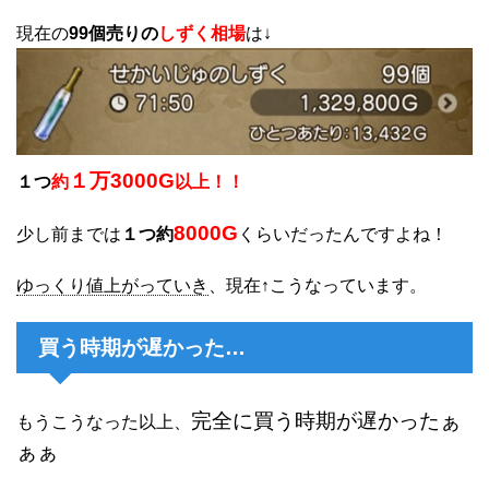
現在の
99個売りの
しずく相場
は↓
１万3000G
１つ
約
以上！！
8000G
少し前までは
１つ約
くらいだったんですよね！
ゆっくり値上がっていき
、現在↑こうなっています。
買う時期が遅かった…
完全に買う時期が遅かったぁ
もうこうなった以上、
ぁぁ