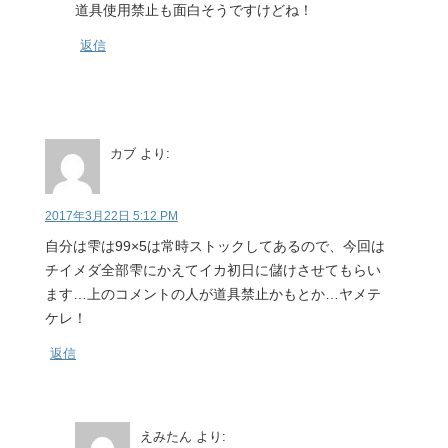
道具使用禁止も面白そうですけどね！
返信
カブ
より:
2017年3月22日 5:12 PM
自分は雫は99×5は常時ストックしてあるので、今回は
チイメダ全部雫にかえてイカ初日に儲けさせてもらい
ます…上のコメントの人が道具禁止かもとか…ヤメテ
ケレ！
返信
えみたん
より: