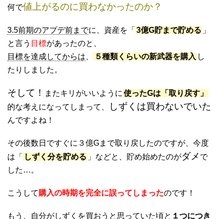
値上がるのに買わなかったのか？
何で
3.5前期のアプデ前まで
に、資産を「
3億G貯まで貯める
」
と言う
目標
があったのと、
目標を達成してからは
、
５種類くらいの新武器を購入
し
たりしました。
そして！
またキリがいいように
使ったGは「取り戻す」
しずくは買わないでいた
的な考えになってしまって、
んですよね！
その後数日ですぐに３億Gまで取り戻したのですが、今度
ダメ
は「
しずく分を貯める
」などと、貯め始めたのが
で
した…。
こうして
購入の時期を完全に誤ってしまった
のです！
もう、
自分がしずくを買おうと思っていた頃と
１つにつき