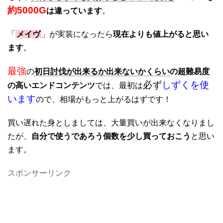
約5000G
は違っています
。
「
メイヴ
」が実装になったら
現在よりも値上がると思い
ます
。
最強
の
初日討伐が出来るか出来ないかくらい
の超難易度
必ず
しずくを使
の高いエンドコンテンツ
では、最初は
います
ので、相場がもっと上がるはずです！
買い遅れた身としましては、大量買いが出来なくなりまし
たが、
自分で使うであろう個数を少し買っておこう
と思い
ます。
スポンサーリンク