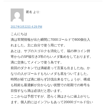
匿名
より:
2017年3月22日 4:29 PM
こんにちは
滴は常闇情報が出た瞬間に7000ゴールドで800個仕入
れました。主に自分で使う用にです。
あとは、サブのスゴロクを消化して、福の神コイン持
寄からのSP福引き3等のちいメダ集めをしております。
滴に交換してメインで使う為です。
前回のダクキンでは滴破産って言葉も出ましたね。か
なりの人がゴールドもちいメダも底をついてました。
時間が経てば滴に頼らず討伐出来るでしょうが、構成
も戦術も最適解が分からない状態での初期での称号を
目指すなら滴は必須だと思います。
ここからは予想ですが、恐らく滴はさらに値上がりし
ます。個人的にはインフレもあって20000ゴールド位い