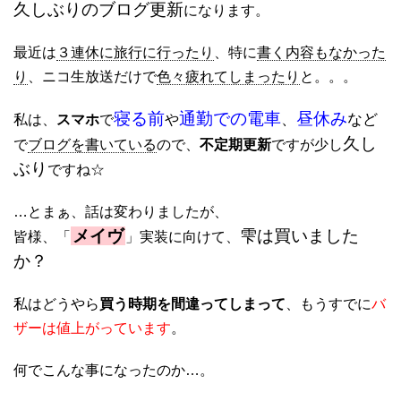
久しぶりのブログ更新
になります。
最近は
３連休に旅行に行ったり
、特に
書く内容もなかった
り
、ニコ生放送だけで
色々疲れてしまったり
と。。。
寝る前
通勤での電車
昼休み
、
など
私は、
スマホ
で
や
久し
で
ブログを書いている
ので、
不定期更新
ですが少し
ぶり
ですね☆
…とまぁ、話は変わりましたが、
メイヴ
雫は買いました
皆様、「
」実装に向けて、
か？
私はどうやら
買う時期を間違ってしまって
、もうすでに
バ
ザーは値上がっています
。
何でこんな事になったのか…。