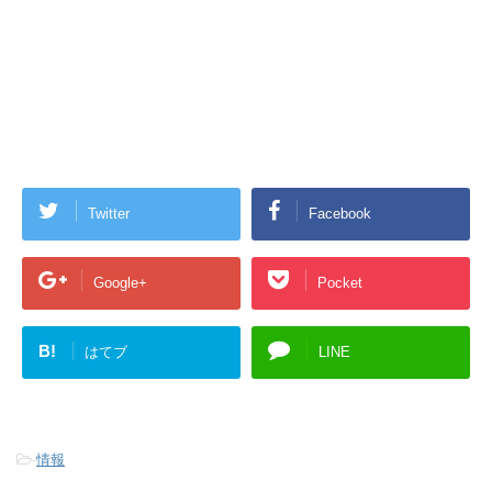
Twitter
Facebook
Google+
Pocket
B!
はてブ
LINE
-
情報