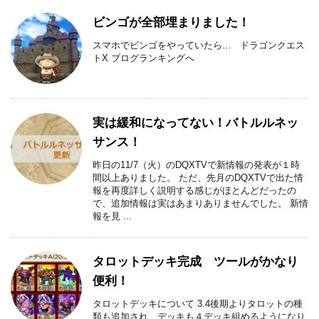
ビンゴが全部埋まりました！
スマホでビンゴをやっていたら… ドラゴンクエス
トX ブログランキングへ
実は緩和になってない！バトルルネッ
サンス！
昨日の11/7（火）のDQXTVで新情報の発表が１時
間以上ありました。 ただ、先月のDQXTVで出た情
報を再度詳しく説明する感じがほとんどだったの
で、追加情報は実はあまりありませんでした。 新情
報を見 ...
タロットデッキ完成 ツールがかなり
便利！
タロットデッキについて 3.4後期よりタロットの種
類も追加され、デッキも４デッキ組めるようになり