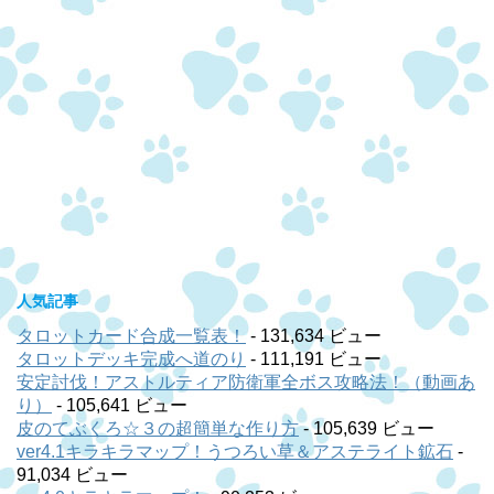
人気記事
タロットカード合成一覧表！
- 131,634 ビュー
タロットデッキ完成へ道のり
- 111,191 ビュー
安定討伐！アストルティア防衛軍全ボス攻略法！（動画あ
り）
- 105,641 ビュー
皮のてぶくろ☆３の超簡単な作り方
- 105,639 ビュー
ver4.1キラキラマップ！うつろい草＆アステライト鉱石
-
91,034 ビュー