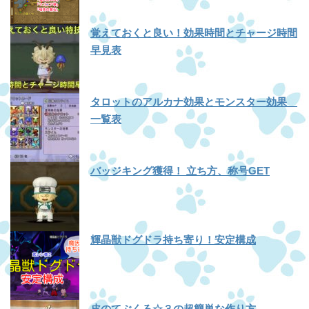
覚えておくと良い！効果時間とチャージ時間
早見表
タロットのアルカナ効果とモンスター効果
一覧表
バッジキング獲得！ 立ち方、称号GET
輝晶獣ドグドラ持ち寄り！安定構成
皮のてぶくろ☆３の超簡単な作り方