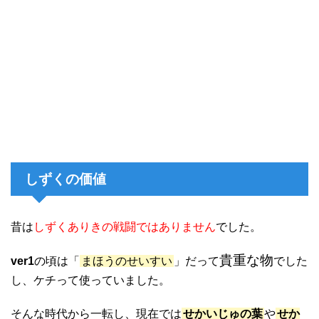
しずくの価値
昔は
しずくありきの戦闘ではありません
でした。
貴重な物
ver1
の頃は「
まほうのせいすい
」だって
でした
し、ケチって使っていました。
そんな時代から一転し、現在では
せかいじゅの葉
や
せか