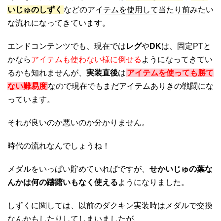
いじゅのしずく
などの
アイテムを使用して当たり前
みたい
な流れになってきています。
エンドコンテンツでも、現在では
レグ
や
DK
は、固定PTと
かなら
アイテムも使わない様に倒せる
ようになってきてい
るかも知れませんが、
実装直後
は
アイテムを使っても勝て
ない難易度
なので現在でもまだアイテムありきの戦闘にな
っています。
それが良いのか悪いのか分かりません。
時代の流れなんでしょうね！
メダルをいっぱい貯めていればですが、
せかいじゅの葉な
んかは何の躊躇いもなく使える
ようになりました。
しずくに関しては、以前のダクキン実装時はメダルで交換
なんかもしたりしてしまいましたが、