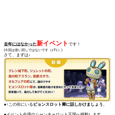
新イベント
去年にはなかった
です！
(今回は使い回しではないです（≧∇≦）)
さて、まずは↓
●↑この街にいる
ピョンスロット卿に話しかけましょう
。
●イベント会場の
ムーンキャロット王国へ移動
します。