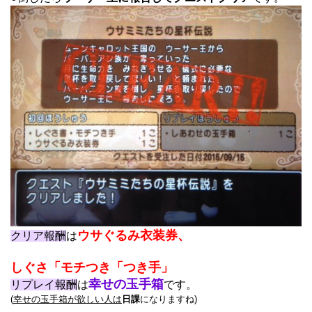
ウサぐるみ衣装券、
クリア報酬
は
しぐさ「モチつき「つき手」
幸せの玉手箱
リプレイ報酬
は
です。
(
幸せの玉手箱が欲しい人は
日課
になりますね)