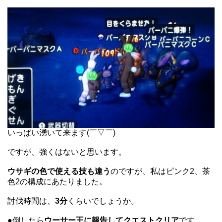
いっぱい湧いて来ます(￣▽￣)
ですが、強くはないと思います。
ウサギの色で使える技も違う
のですが、私はピンク2、茶
色2の構成にあたりました。
討伐時間は、
3分
くらいでしょうか。
●倒したら
ウーサー王に報告してクエストクリア
です。