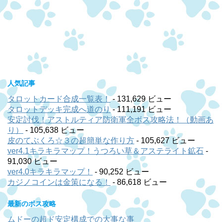
人気記事
タロットカード合成一覧表！
- 131,629 ビュー
タロットデッキ完成へ道のり
- 111,191 ビュー
安定討伐！アストルティア防衛軍全ボス攻略法！（動画あ
り）
- 105,638 ビュー
皮のてぶくろ☆３の超簡単な作り方
- 105,627 ビュー
ver4.1キラキラマップ！うつろい草＆アステライト鉱石
-
91,030 ビュー
ver4.0キラキラマップ！
- 90,252 ビュー
カジノコインは金策になる！
- 86,618 ビュー
最新のボス攻略
ムドーの超ド安定構成での大事な事