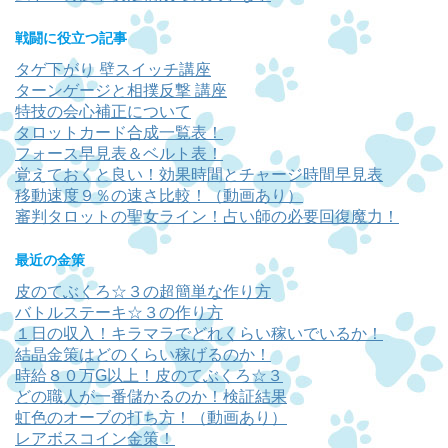
戦闘に役立つ記事
タゲ下がり 壁スイッチ講座
ターンゲージと相撲反撃 講座
特技の会心補正について
タロットカード合成一覧表！
フォース早見表＆ベルト表！
覚えておくと良い！効果時間とチャージ時間早見表
移動速度９％の速さ比較！（動画あり）
審判タロットの聖女ライン！占い師の必要回復魔力！
最近の金策
皮のてぶくろ☆３の超簡単な作り方
バトルステーキ☆３の作り方
１日の収入！キラマラでどれくらい稼いでいるか！
結晶金策はどのくらい稼げるのか！
時給８０万G以上！皮のてぶくろ☆３
どの職人が一番儲かるのか！検証結果
虹色のオーブの打ち方！（動画あり）
レアボスコイン金策！