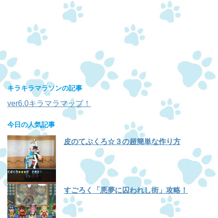
キラキラマラソンの記事
ver6.0キラマラマップ！
今日の人気記事
皮のてぶくろ☆３の超簡単な作り方
すごろく「悪夢に囚われし街」攻略！