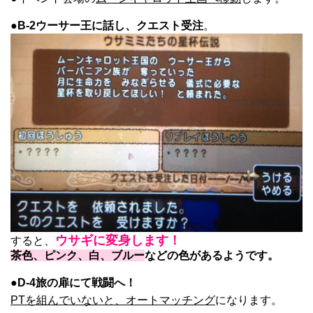
●
B-2ウーサー王に話し、クエスト受注
。
ウサギに変身します！
すると、
茶色、ピンク、白、ブルー
などの色があるようです。
●
D-4旅の扉にて戦闘へ！
PTを組んでいないと、オートマッチング
になります。