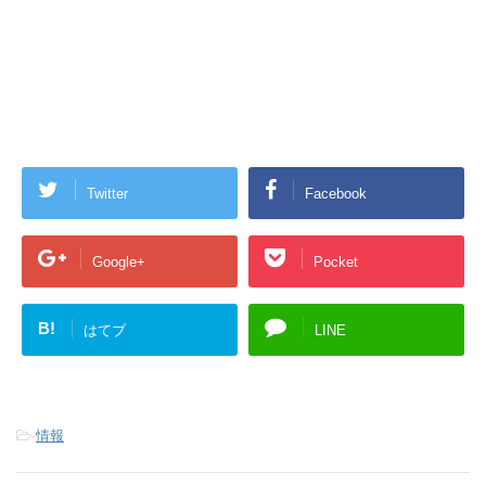
Twitter
Facebook
Google+
Pocket
B!
はてブ
LINE
-
情報