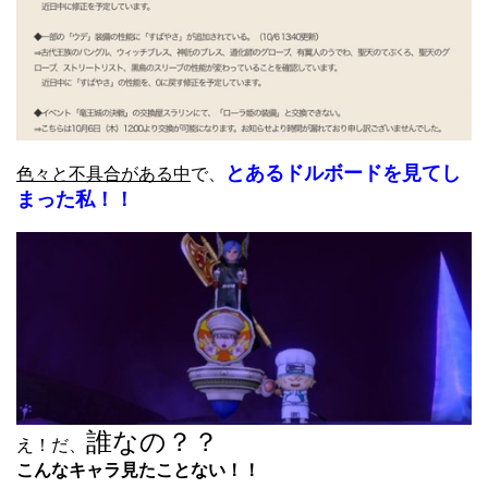
とあるドルボードを見てし
色々と不具合がある中
で、
まった私！！
誰なの？？
え！だ、
こんなキャラ見たことない！！