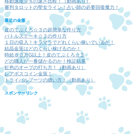
移動速度９％の速さ比較！（動画あり）
審判タロットの聖女ライン！占い師の必要回復魔力！
最近の金策
皮のてぶくろ☆３の超簡単な作り方
バトルステーキ☆３の作り方
１日の収入！キラマラでどれくらい稼いでいるか！
結晶金策はどのくらい稼げるのか！
時給８０万G以上！皮のてぶくろ☆３
どの職人が一番儲かるのか！検証結果
虹色のオーブの打ち方！（動画あり）
レアボスコイン金策！
トライバルブーツの縫い方！（動画あり）
スポンサーリンク