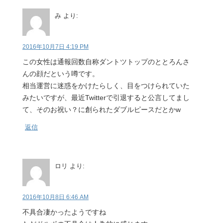
み
より:
2016年10月7日 4:19 PM
この女性は通報回数自称ダントツトップのととろんさ
んの顔だという噂です。
相当運営に迷惑をかけたらしく、目をつけられていた
みたいですが、最近Twitterで引退すると公言してまし
て、そのお祝い？に創られたダブルピースだとかw
返信
ロリ
より:
2016年10月8日 6:46 AM
不具合凄かったようですね