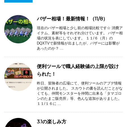
バザー相場！最新情報！（11/8）
現在のバザー相場と少し前の相場比較です☆ 消費ア
イテム、素材等をそれぞれ分けています。 バザー相
場の状況を表にしています。 １１/６（月）の
DQXTVで新情報が出ましたが、バザーには影響が
あったのか？ ...
便利ツールで職人経験値の上限が設け
られた！
昨日、冒険者の広場にて、便利ツールのアプデ情報
が公開されました。 スカウトの書を読んだことがな
くても、仲間モンスターを仲間に出来る「タマゴロ
ンのたまご販売所」等、色んな追加がありました。
１１/１６に ...
3.1の楽しみ方