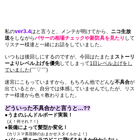
ver3.4
私の
はと言うと、メンテが明けてから、
ニコ生放
送
をしながら
バサーの相場チェックや新防具を見たり
して
リスナー様達と一緒にお話をしていました。
いつもは後回しにするのですが、今回はたまたま
ストーリ
ーよりレベル上げを優先
してしまって
1日レベル上げをし
ていました
(￣▽￣)
迷宮にこもっていますから、もちろん他でどんな
不具合
が
出ているとか、自分では体感していませんでしたが、リス
ナー様達から色々教わりました。
どういった不具合かと言うと…??
●
うまのふんドルボード実装！
(え！何それ？！)
●装備によって髪型か変化！
(カリスマ美容師のおまかせスタイルかよ！)
●バシっ娘ルーラでどこに飛ばされるか分からない