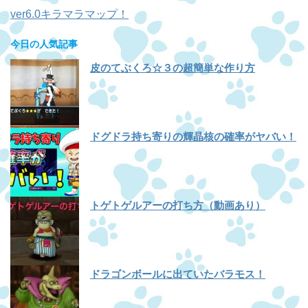
ver6.0キラマラマップ！
今日の人気記事
皮のてぶくろ☆３の超簡単な作り方
ドグドラ持ち寄りの輝晶核の確率がヤバい！
トゲトゲルアーの打ち方（動画あり）
ドラゴンボールに出ていたバラモス！