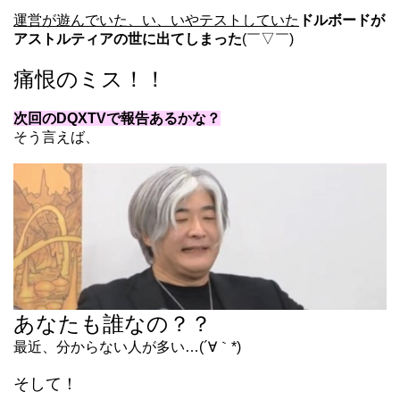
運営が遊んでいた、い、いやテストしていた
ドルボードが
アストルティアの世に出てしまった
(￣▽￣)
痛恨のミス！！
次回のDQXTVで報告あるかな？
そう言えば、
あなたも誰なの？？
最近、分からない人が多い…(´∀｀*)
そして！