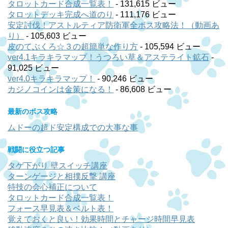
タロットカード合成一覧表！
- 131,615 ビュー
タロットデッキ完成へ道のり
- 111,176 ビュー
安定討伐！アストルティア防衛軍全ボス攻略法！（動画あ
り）
- 105,603 ビュー
皮のてぶくろ☆３の超簡単な作り方
- 105,594 ビュー
ver4.1キラキラマップ！うつろい草＆アステライト鉱石
-
91,025 ビュー
ver4.0キラキラマップ！
- 90,246 ビュー
カジノコインは金策になる！
- 86,608 ビュー
最新のボス攻略
ムドーの超ド安定構成での大事な事
戦闘に役立つ記事
タゲ下がり 壁スイッチ講座
ターンゲージと相撲反撃 講座
特技の会心補正について
タロットカード合成一覧表！
フォース早見表＆ベルト表！
覚えておくと良い！効果時間とチャージ時間早見表