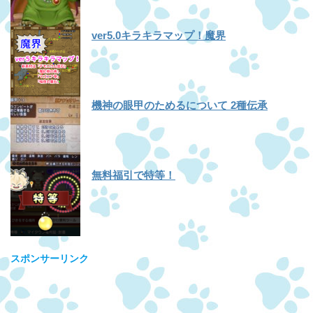
ver5.0キラキラマップ！魔界
機神の眼甲のためるについて 2種伝承
無料福引で特等！
スポンサーリンク