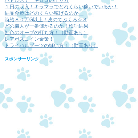
バトルステーキ☆３の作り方
１日の収入！キラマラでどれくらい稼いでいるか！
結晶金策はどのくらい稼げるのか！
時給８０万G以上！皮のてぶくろ☆３
どの職人が一番儲かるのか！検証結果
虹色のオーブの打ち方！（動画あり）
レアボスコイン金策！
トライバルブーツの縫い方！（動画あり）
スポンサーリンク