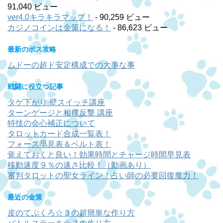
91,040 ビュー
ver4.0キラキラマップ！
- 90,259 ビュー
カジノコインは金策になる！
- 86,623 ビュー
最新のボス攻略
ムドーの超ド安定構成での大事な事
戦闘に役立つ記事
タゲ下がり 壁スイッチ講座
ターンゲージと相撲反撃 講座
特技の会心補正について
タロットカード合成一覧表！
フォース早見表＆ベルト表！
覚えておくと良い！効果時間とチャージ時間早見表
移動速度９％の速さ比較！（動画あり）
審判タロットの聖女ライン！占い師の必要回復魔力！
最近の金策
皮のてぶくろ☆３の超簡単な作り方