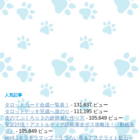
人気記事
タロットカード合成一覧表！
- 131,637 ビュー
タロットデッキ完成へ道のり
- 111,195 ビュー
皮のてぶくろ☆３の超簡単な作り方
- 105,649 ビュー
安定討伐！アストルティア防衛軍全ボス攻略法！（動画あ
り）
- 105,649 ビュー
ver4.1キラキラマップ！うつろい草＆アステライト鉱石
-