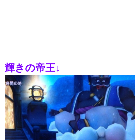
輝きの帝王↓