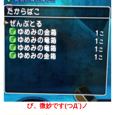
び、微妙です(つД`)ノ