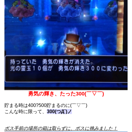
勇気の輝き、たった300(￣▽￣)
貯まる時は400?500貯まるのに(￣▽￣)
こんな時に限って、
300(つД`)ノ
ボス手前の場所の箱は取らずに、ボスに挑みました！