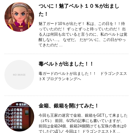
ついに！魅了ベルト１０％が出まし
た！
魅了ガード10％が出たぞ！ 私は、この日を！！待
っていたのだ！ ずっとずっと待っていたのだ！ 出
る人は何回も出ていると言うのに、私のベルトは覚
醒しない…。 なぜだ。 だがついに、この日がやっ
てきたのだ ...
毒ベルトが出ました！！
毒ガードのベルトが出ました！！ ドラゴンクエス
トX ブログランキングへ
金箱、銀箱を開けてみた！
今回も王家の迷宮で金箱、銀箱をGETして来ました
（≧∇≦） 前回、6/25の記事にも書いていますが、
前回は金箱24個、銀箱24個開けても宝珠の香水は0
でした(つД`)ノ 今回は！ ドラゴンクエストX ...