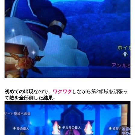
初めての出現
なので、
ワクワク
しながら第2領域を頑張っ
て
敵を全部倒した結果
↓