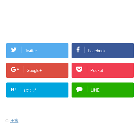
Twitter
Facebook
Google+
Pocket
B!
はてブ
LINE
-
王家