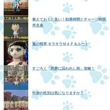
覚えておくと良い！効果時間とチャージ時間
早見表
嵐の領界 キラキラＭＡＰ＆ルート
すごろく「悪夢に囚われし街」攻略！
中身の性別は気になりますか？