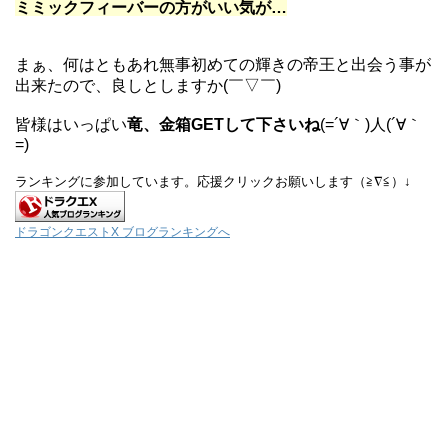
ミミックフィーバーの方がいい気が…
まぁ、何はともあれ無事初めての輝きの帝王と出会う事が
出来たので、良しとしますか(￣▽￣)
皆様はいっぱい
竜、金箱GETして下さいね
(=´∀｀)人(´∀｀
=)
ランキングに参加しています。応援クリックお願いします（≧∇≦）↓
ドラゴンクエストX ブログランキングへ