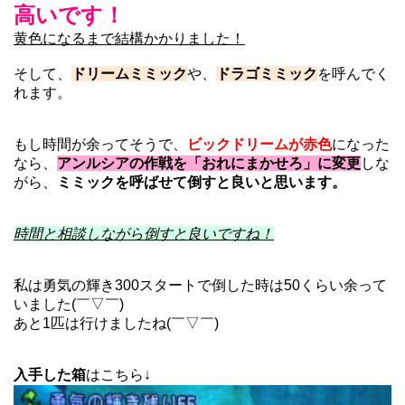
高いです！
黄色になるまで結構かかりました！
そして、
ドリームミミック
や、
ドラゴミミック
を呼んでく
れます。
もし時間が余ってそうで、
ビックドリームが赤色
になった
なら、
アンルシアの作戦を「おれにまかせろ」に変更
しな
がら、
ミミックを呼ばせて倒すと良いと思います。
時間と相談しながら倒すと良いですね！
私は勇気の輝き300スタートで倒した時は50くらい余って
いました(￣▽￣)
あと1匹は行けましたね(￣▽￣)
入手した箱
はこちら↓