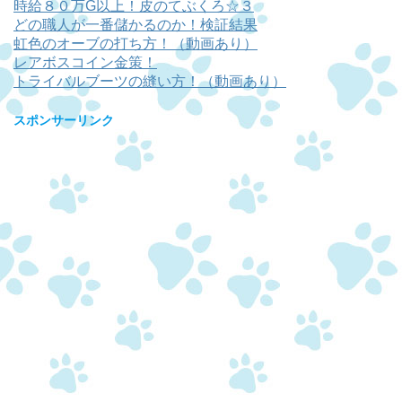
時給８０万G以上！皮のてぶくろ☆３
どの職人が一番儲かるのか！検証結果
虹色のオーブの打ち方！（動画あり）
レアボスコイン金策！
トライバルブーツの縫い方！（動画あり）
スポンサーリンク