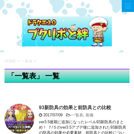
HOME
>
一覧表
>
「一覧表」 一覧
93新防具の効果と前防具との比較
2017/07/09
-
一覧表
,
装備
ver3.5後期に追加になったレベル93新防具のまと
め！ ７/５のver3.5アプデ後に追加された93新防具
の防具の効果や必要素材、前防具との比較につい