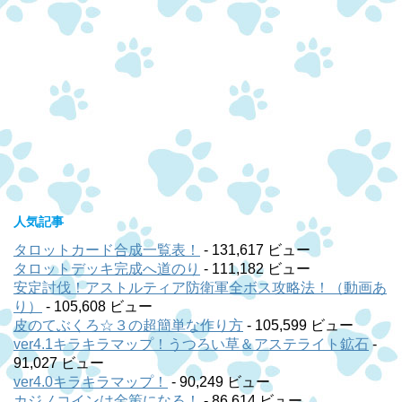
人気記事
タロットカード合成一覧表！
- 131,617 ビュー
タロットデッキ完成へ道のり
- 111,182 ビュー
安定討伐！アストルティア防衛軍全ボス攻略法！（動画あ
り）
- 105,608 ビュー
皮のてぶくろ☆３の超簡単な作り方
- 105,599 ビュー
ver4.1キラキラマップ！うつろい草＆アステライト鉱石
-
91,027 ビュー
ver4.0キラキラマップ！
- 90,249 ビュー
カジノコインは金策になる！
- 86,614 ビュー