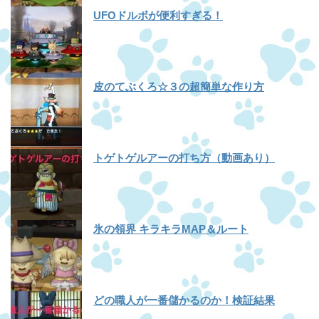
UFOドルボが便利すぎる！
皮のてぶくろ☆３の超簡単な作り方
トゲトゲルアーの打ち方（動画あり）
氷の領界 キラキラMAP＆ルート
どの職人が一番儲かるのか！検証結果