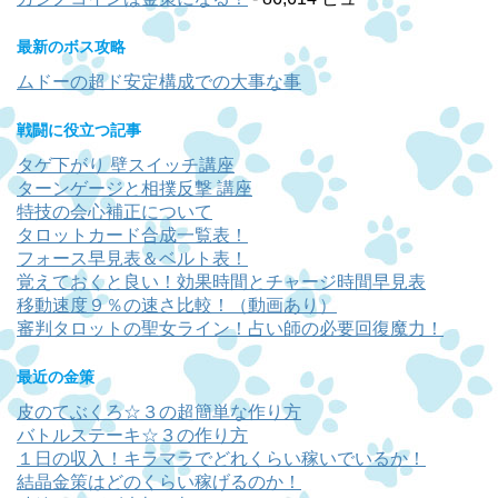
最新のボス攻略
ムドーの超ド安定構成での大事な事
戦闘に役立つ記事
タゲ下がり 壁スイッチ講座
ターンゲージと相撲反撃 講座
特技の会心補正について
タロットカード合成一覧表！
フォース早見表＆ベルト表！
覚えておくと良い！効果時間とチャージ時間早見表
移動速度９％の速さ比較！（動画あり）
審判タロットの聖女ライン！占い師の必要回復魔力！
最近の金策
皮のてぶくろ☆３の超簡単な作り方
バトルステーキ☆３の作り方
１日の収入！キラマラでどれくらい稼いでいるか！
結晶金策はどのくらい稼げるのか！