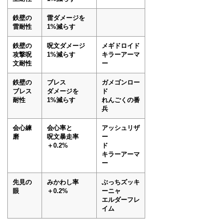
鉄壁の
雷ダメージを
雷耐性
1%減らす
鉄壁の
呪文ダメージ
メギドロイド
攻撃呪
1%減らす
キラーアーマ
文耐性
ー
鉄壁の
ブレス
ガメゴンロー
ブレス
ダメージを
ド
耐性
1%減らす
れんごくの番
兵
会心練
会心率と
アッシュリザ
磨
呪文暴走率
ー
＋0.2%
ド
キラーアーマ
ー
先見の
みかわし率
ぶっちズッキ
眼
＋0.2%
ーニャ
エルダーフレ
イム