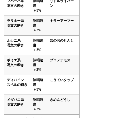
フバーハ系
詠唱速
リトルライバー
呪文の瞬き
度
ン
＋3%
ラリホー系
詠唱速
キラーアーマー
呪文の瞬き
度
＋3%
ルカニ系
詠唱速
ほのおのせんし
呪文の瞬き
度
＋3%
ボミエ系
詠唱速
プロメテモス
呪文の瞬き
度
＋3%
ディバイン
詠唱速
こうていタップ
スペルの瞬き
度
＋3%
メダバニ系
詠唱速
きめんどうし
呪文の瞬き
度
＋3%