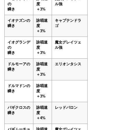
の
度
ル強
瞬き
＋3%
イオナズンの
詠唱速
キャプテンドラ
瞬き
度
ゴ
＋3%
イオグランデ
詠唱速
魔女グレイツェ
の
度
ル強
瞬き
＋3%
ドルモーアの
詠唱速
エリオンタシス
瞬き
度
＋3%
ドルマドンの
詠唱速
瞬き
度
＋3%
バギクロスの
詠唱速
レッドバロン
瞬き
度
＋4%
バギムーチョ
詠唱速
魔女グレイツェ