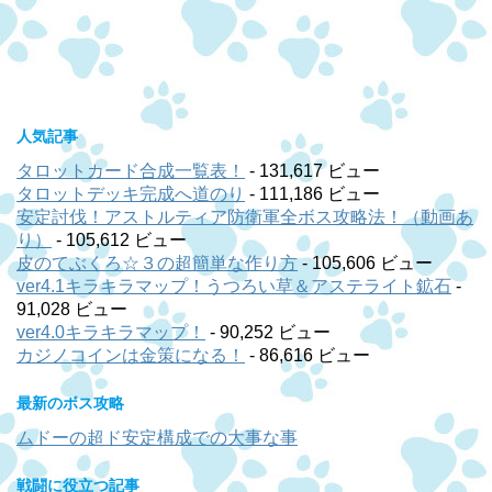
人気記事
タロットカード合成一覧表！
- 131,617 ビュー
タロットデッキ完成へ道のり
- 111,186 ビュー
安定討伐！アストルティア防衛軍全ボス攻略法！（動画あ
り）
- 105,612 ビュー
皮のてぶくろ☆３の超簡単な作り方
- 105,606 ビュー
ver4.1キラキラマップ！うつろい草＆アステライト鉱石
-
91,028 ビュー
ver4.0キラキラマップ！
- 90,252 ビュー
カジノコインは金策になる！
- 86,616 ビュー
最新のボス攻略
ムドーの超ド安定構成での大事な事
戦闘に役立つ記事