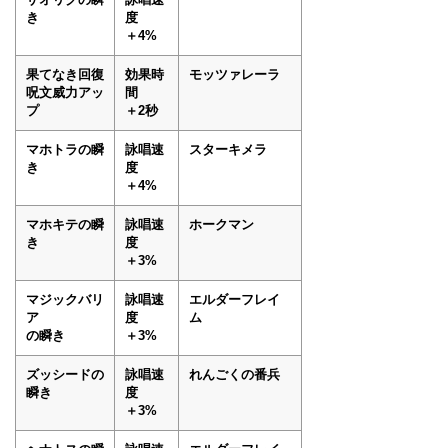
き
度
＋4%
果てなき回復
効果時
モッツァレーラ
呪文威力アッ
間
プ
＋2秒
マホトラの瞬
詠唱速
スターキメラ
き
度
＋4%
マホキテの瞬
詠唱速
ホークマン
き
度
＋3%
マジックバリ
詠唱速
エルダーフレイ
ア
度
ム
の瞬き
＋3%
ズッシードの
詠唱速
れんごくの番兵
瞬き
度
＋3%