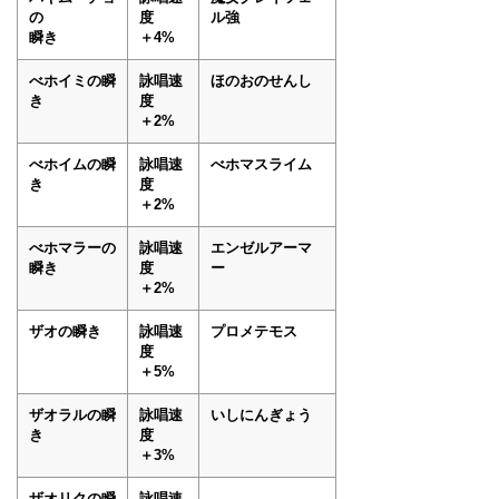
の
度
ル強
瞬き
＋4%
べホイミの瞬
詠唱速
ほのおのせんし
き
度
＋2%
べホイムの瞬
詠唱速
べホマスライム
き
度
＋2%
べホマラーの
詠唱速
エンゼルアーマ
瞬き
度
ー
＋2%
ザオの瞬き
詠唱速
プロメテモス
度
＋5%
ザオラルの瞬
詠唱速
いしにんぎょう
き
度
＋3%
ザオリクの瞬
詠唱速