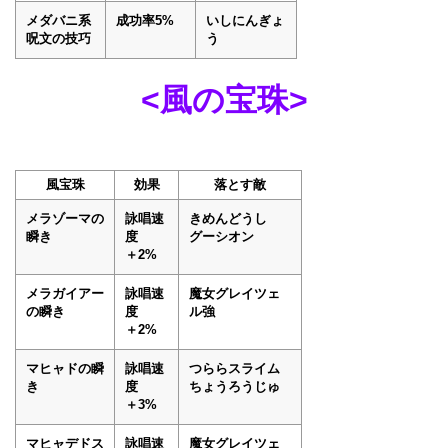
メダバニ系
成功率5%
いしにんぎょ
呪文の技巧
う
<風の宝珠>
風宝珠
効果
落とす敵
メラゾーマの
詠唱速
きめんどうし
瞬き
度
グーシオン
＋2%
メラガイアー
詠唱速
魔女グレイツェ
の瞬き
度
ル強
＋2%
マヒャドの瞬
詠唱速
つららスライム
き
度
ちょうろうじゅ
＋3%
マヒャデドス
詠唱速
魔女グレイツェ