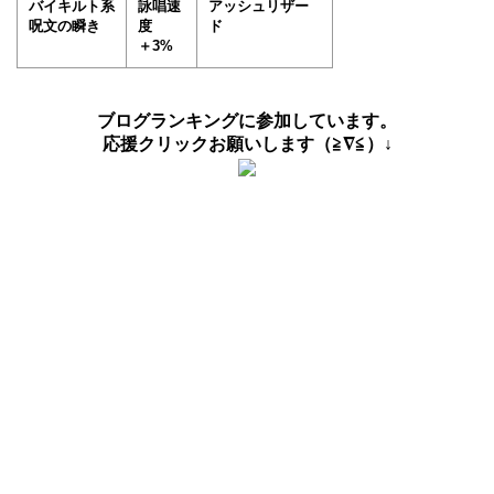
バイキルト系
詠唱速
アッシュリザー
呪文の瞬き
度
ド
＋3%
ブログランキングに参加しています。
応援クリックお願いします（≧∇≦）↓