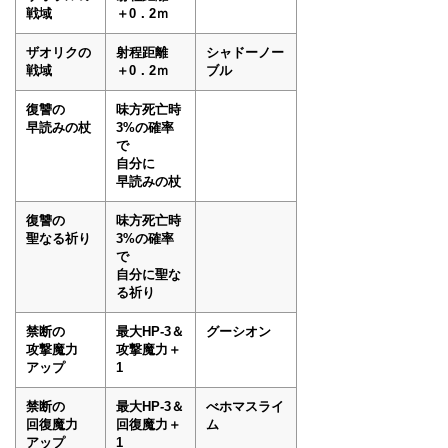
戦域
＋0．2ｍ
ザオリクの
射程距離
シャドーノー
戦域
＋0．2ｍ
ブル
復讐の
味方死亡時
早読みの杖
3%の確率
で
自分に
早読みの杖
復讐の
味方死亡時
聖なる祈り
3%の確率
で
自分に聖な
る祈り
禁断の
最大HP-3＆
グーシオン
攻撃魔力
攻撃魔力＋
アップ
1
禁断の
最大HP-3＆
べホマスライ
回復魔力
回復魔力＋
ム
アップ
1