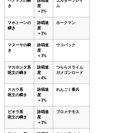
ヘナトスの瞬
詠唱速
エルダーフレイ
き
度
ム
＋2%
マホトーンの
詠唱速
ホークマン
瞬き
度
＋3%
マヌーサの瞬
詠唱速
ウコバック
き
度
＋3%
マカホンタ系
詠唱速
つららスライム
呪文の瞬き
度
ガメゴンロード
＋4%
スカラ系
詠唱速
れんごく番兵
呪文の瞬き
度
＋3%
ピオラ系
詠唱速
プロメテモス
呪文の瞬き
度
＋3%