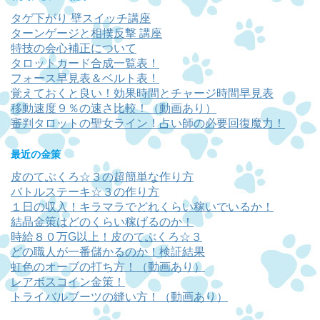
タゲ下がり 壁スイッチ講座
ターンゲージと相撲反撃 講座
特技の会心補正について
タロットカード合成一覧表！
フォース早見表＆ベルト表！
覚えておくと良い！効果時間とチャージ時間早見表
移動速度９％の速さ比較！（動画あり）
審判タロットの聖女ライン！占い師の必要回復魔力！
最近の金策
皮のてぶくろ☆３の超簡単な作り方
バトルステーキ☆３の作り方
１日の収入！キラマラでどれくらい稼いでいるか！
結晶金策はどのくらい稼げるのか！
時給８０万G以上！皮のてぶくろ☆３
どの職人が一番儲かるのか！検証結果
虹色のオーブの打ち方！（動画あり）
レアボスコイン金策！
トライバルブーツの縫い方！（動画あり）