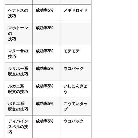
ヘナトスの
成功率5%
メギドロイド
技巧
マホトーン
成功率5%
の
技巧
マヌーサの
成功率5%
モテモテ
技巧
ラリホー系
成功率5%
ウコバック
呪文の技巧
ルカニ系
成功率5%
いしにんぎょ
呪文の技巧
う
ボミエ系
成功率5%
こうていタッ
呪文の技巧
プ
ディバイン
成功率5%
ウコバック
スペルの技
巧