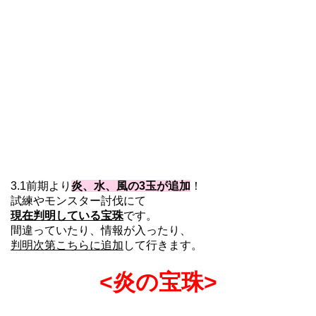
3.1前期より
炎、水、風の3玉が追加
！
試練やモンスター討伐にて
現在判明している宝珠
です。
間違っていたり、情報が入ったり、
判明次第こちらに追加
して行きます。
<炎の宝珠>