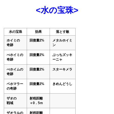
<水の宝珠>
水の宝珠
効果
落とす敵
ホイミの
回復量2%
メタルホイミ
奇跡
ン
べホイミの
回復量2%
ぶっちズッキ
奇跡
ーニャ
べホイムの
回復量2%
スターキメラ
奇跡
ベホマラー
回復量2%
きめんどうし
の奇跡
ザオの
射程距離
戦域
＋0．5ｍ
ザオラルの
射程距離