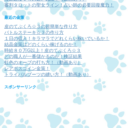
審判タロットの聖女ライン！占い師の必要回復魔力！
最近の金策
皮のてぶくろ☆３の超簡単な作り方
バトルステーキ☆３の作り方
１日の収入！キラマラでどれくらい稼いでいるか！
結晶金策はどのくらい稼げるのか！
時給８０万G以上！皮のてぶくろ☆３
どの職人が一番儲かるのか！検証結果
虹色のオーブの打ち方！（動画あり）
レアボスコイン金策！
トライバルブーツの縫い方！（動画あり）
スポンサーリンク