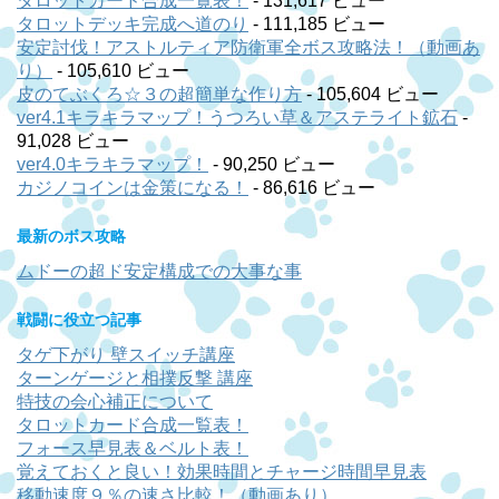
タロットカード合成一覧表！
- 131,617 ビュー
タロットデッキ完成へ道のり
- 111,185 ビュー
安定討伐！アストルティア防衛軍全ボス攻略法！（動画あ
り）
- 105,610 ビュー
皮のてぶくろ☆３の超簡単な作り方
- 105,604 ビュー
ver4.1キラキラマップ！うつろい草＆アステライト鉱石
-
91,028 ビュー
ver4.0キラキラマップ！
- 90,250 ビュー
カジノコインは金策になる！
- 86,616 ビュー
最新のボス攻略
ムドーの超ド安定構成での大事な事
戦闘に役立つ記事
タゲ下がり 壁スイッチ講座
ターンゲージと相撲反撃 講座
特技の会心補正について
タロットカード合成一覧表！
フォース早見表＆ベルト表！
覚えておくと良い！効果時間とチャージ時間早見表
移動速度９％の速さ比較！（動画あり）