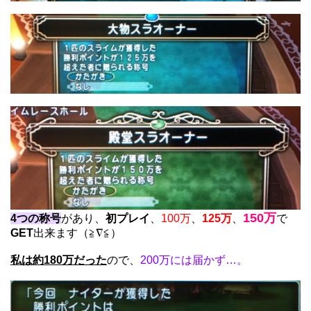
150万
4つの称号
があり、
初プレイ
、
100万
、
125万
、
で
GET
出来ます（≧∇≦）
私は約180万だった
ので、
200万には届かず…。