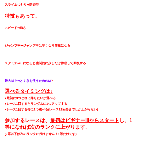
スライムつむり➡防御型
特技もあって、
スピード➡速さ
ジャンプ率➡ジャンプ中は早くなり無敵になる
スタミナ➡０になると強制的に少しだけ休憩して回復する
最大ＭＰ➡とくぎを使うためのM
P
選べるタイミングは↓
●最初に3つどれに降りたいか選べる
●レース1回するとランダムに1つアップする
●レース1回する毎に1つ選べる
(
レース12回分までしか上がらない
)
参加するレースは、
最初はビギナーIII
からスタート
し、
1
等になれば次のランクに上がります
。
(2等以下は次のランクに行けません！1等だけです)