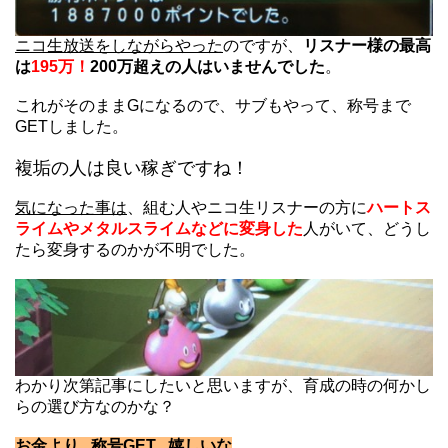
ニコ生放送をしながらやった
のですが、
リスナー様の最高
は
195万！
200万超えの人はいませんでした
。
これがそのままGになるので、サブもやって、称号まで
GETしました。
複垢の人は良い稼ぎですね！
気になった事は
、組む人やニコ生リスナーの方に
ハートス
ライムやメタルスライムなどに変身した
人がいて、どうし
たら変身するのかが不明でした。
わかり次第記事にしたいと思いますが、育成の時の何かし
らの選び方なのかな？
お金より 称号GET 嬉しいな