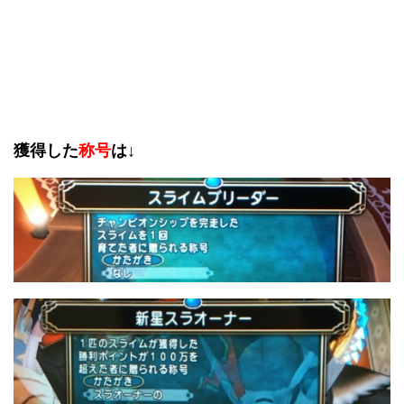
獲得した
称号
は↓