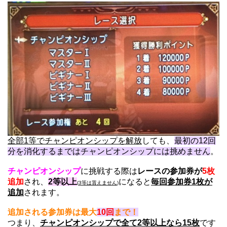
全部1等でチャンピオンシップを解放
しても、
最初の12回
分を消化するまではチャンピオンシップには挑めません
。
チャンピオンシップ
に挑戦する際は
レースの参加券が
5枚
追加
され、
2等以上
になると
毎回参加券1枚が
(
3等は貰えません
)
追加
されます。
追加される参加券は最大
10回
まで！
つまり、
チャンピオンシップで全て2等以上なら15枚
です