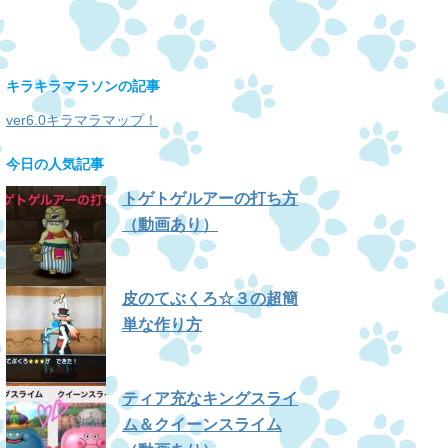
キラキラマラソンの記事
ver6.0キラマラマップ！
今日の人気記事
トゲトゲルアーの打ち方
（動画あり）
皮のてぶくろ☆３の超簡
単な作り方
ティア充なキングスライ
ム＆クイーンスライム