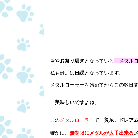
今や
お祭り騒ぎ
となっている
「メダル
私も最近は
日課
となっています。
メダルローラーを始めてから
この数日
「
美味しいですよね
」
この
メダルローラー
で、
災厄、ドレア
確かに、
無制限にメダルが入手出来る