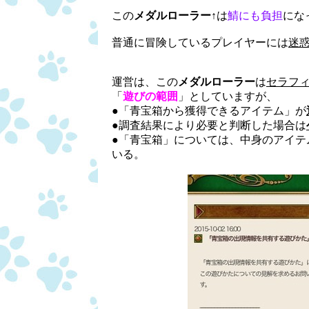
この
メダルローラー
↑は
鯖にも負担
にな
普通に冒険しているプレイヤーには
迷
運営は、この
メダルローラー
は
セラフ
「
遊びの範囲
」としていますが、
●「
青宝箱から獲得できるアイテム」が
●調査結果により必要と判断した場合は
●「青宝箱」については、中身のアイテ
いる。