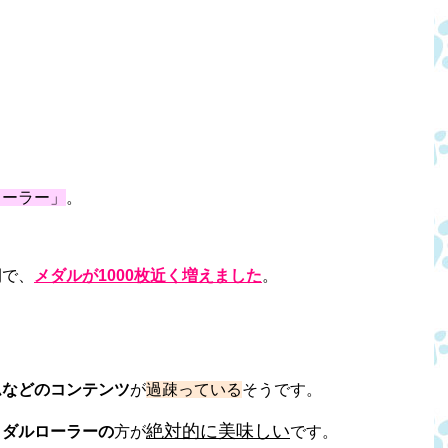
ローラー」
。
間で、
メダルが1000枚近く増えました
。
ムなどのコンテンツ
が
過疎っている
そうです。
絶対的に美味しい
メダルローラーの
方が
です。