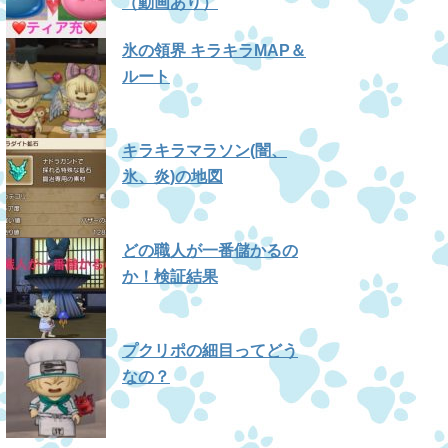
（動画あり）
氷の領界 キラキラMAP＆
ルート
キラキラマラソン(闇、
氷、炎)の地図
どの職人が一番儲かるの
か！検証結果
プクリポの細目ってどう
なの？