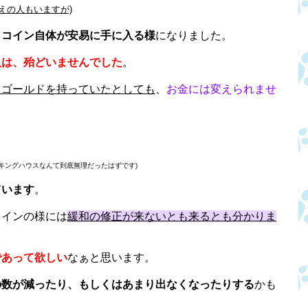
考えの人もいますが)
ノコイン自体が安易に手に入る様
になりました。
人は、殆どいませんでした
。
らゴールドを持っていたとしても
、
お金には変えられませ
キングハウスなんて到底無理だったはずです)
ています
。
コインの様には
緩和の修正が来ないとも来るとも分かりま
であって欲しい
なぁと思います。
の数が減ったり、もしくはあまり出なくなったりする
かも