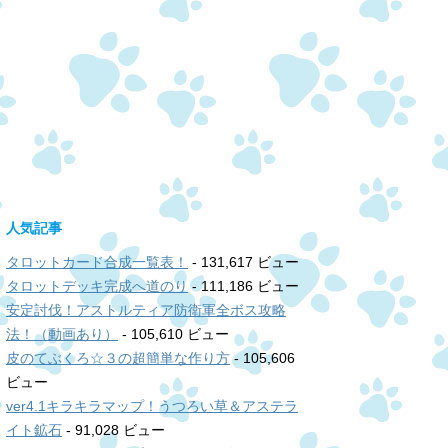
人気記事
タロットカード合成一覧表！
- 131,617 ビュー
タロットデッキ完成へ道のり
- 111,186 ビュー
安定討伐！アストルティア防衛軍全ボス攻略
法！（動画あり）
- 105,610 ビュー
皮のてぶくろ☆３の超簡単な作り方
- 105,606
ビュー
ver4.1キラキラマップ！うつろい草＆アステラ
イト鉱石
- 91,028 ビュー