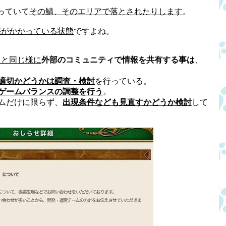
っていて
その鯖、そのエリアで落とされたりします
。
惑がかかっている状態
ですよね。
ィと同じ様に
外部のコミュニティで情報を共有する事は
、
適切かどうかは調査・検討
を行っている。
ゲームバランスの調整を行う
。
ムだけに限らず、
出現条件なども見直すかどうか検討
して