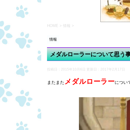
HOME
>
情報
>
情報
メダルローラーについて思う
投稿日：2015年10月6日 更新日：
2017年2月17日
メダルローラー
またまた
につい