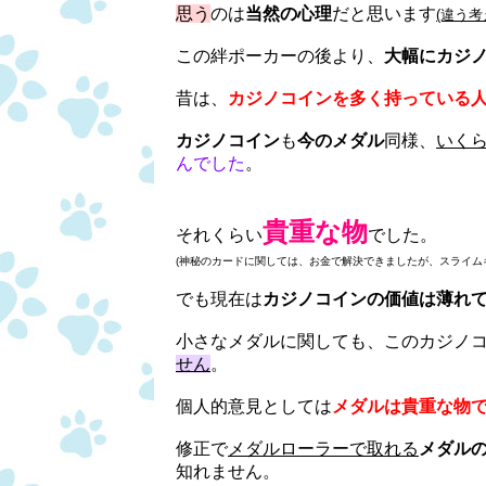
思う
のは
当然の心理
だと思います
(違う
この絆ポーカーの後より、
大幅にカジ
昔は、
カジノコインを多く持っている
カジノコイン
も
今のメダル
同様、
いく
んでした
。
貴重な物
それくらい
でした。
(神秘のカードに関しては、お金で解決できましたが、スライム
でも現在は
カジノコインの価値は薄れ
小さなメダルに関しても、このカジノ
せん
。
個人的意見としては
メダルは貴重な物
修正で
メダルローラーで取れる
メダル
知れません。