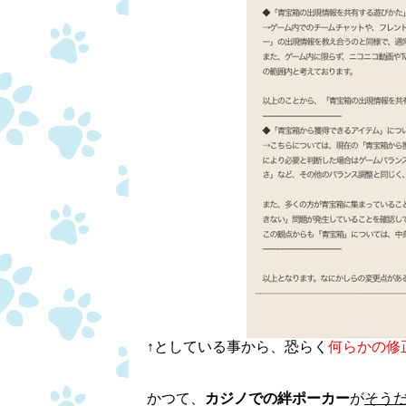
↑としている事から、恐らく
何らかの修
かつて、
カジノでの絆ポーカー
が
そう