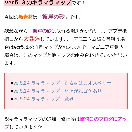
ver５.３のキラマラマップ
です！
彼岸の砂
今回の
新素材
は「
」です。
残念ながら、
彼岸の砂
は取れる場所が少ないし、アプデ後
大暴落
初日から
しています…。デモ二ウム鉱石等狙う場
合は
ver5.１
の血潮マップがおススメで、マゴニア草狙う
場合は、このマップと他マップの組み合わせでいいと思い
ます。
●
ver5.2キラキラマップ！新素材はカオスベリー
●
ver5.1キラキラマップ！たそがれゴケあり
●
ver5.0キラキラマップ！魔界
※キラマラマップの追加、修正等は
随時このブログにアッ
プ
していきます☆