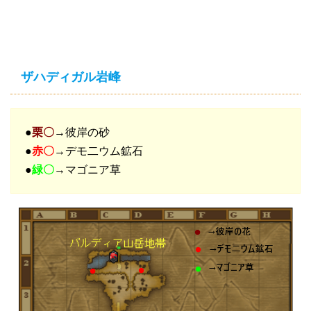
ザハディガル岩峰
●
栗〇
→彼岸の砂
●
赤〇
→デモ二ウム鉱石
●
緑〇
→マゴニア草