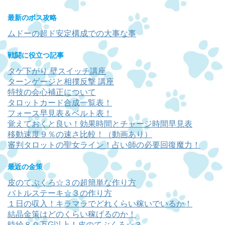
最新のボス攻略
ムドーの超ド安定構成での大事な事
戦闘に役立つ記事
タゲ下がり 壁スイッチ講座
ターンゲージと相撲反撃 講座
特技の会心補正について
タロットカード合成一覧表！
フォース早見表＆ベルト表！
覚えておくと良い！効果時間とチャージ時間早見表
移動速度９％の速さ比較！（動画あり）
審判タロットの聖女ライン！占い師の必要回復魔力！
最近の金策
皮のてぶくろ☆３の超簡単な作り方
バトルステーキ☆３の作り方
１日の収入！キラマラでどれくらい稼いでいるか！
結晶金策はどのくらい稼げるのか！
時給８０万G以上！皮のてぶくろ☆３