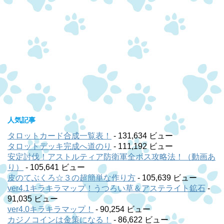
人気記事
タロットカード合成一覧表！
- 131,634 ビュー
タロットデッキ完成へ道のり
- 111,192 ビュー
安定討伐！アストルティア防衛軍全ボス攻略法！（動画あ
り）
- 105,641 ビュー
皮のてぶくろ☆３の超簡単な作り方
- 105,639 ビュー
ver4.1キラキラマップ！うつろい草＆アステライト鉱石
-
91,035 ビュー
ver4.0キラキラマップ！
- 90,254 ビュー
カジノコインは金策になる！
- 86,622 ビュー