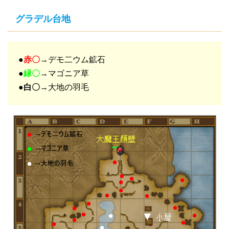
グラデル台地
●
赤〇
→デモ二ウム鉱石
●
緑〇
→マゴニア草
●
白〇
→大地の羽毛