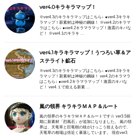
ver4.0キラキラマップ！
※ver4.3のキラキラマップはこちら↓ ●ver4.3キラキ
ラマップ！新素材は神秘の鋼線！ ※ver4.2のキラマ
ラはこちら↓ ●ver4.2キラマラマップ！激震のキバな
ど！ ※ver4.1のキラキ ...
ver4.1キラキラマップ！うつろい草＆ア
ステライト鉱石
※ver4.3のキラキラマップはこちら↓ ●ver4.3キラキ
ラマップ！新素材は神秘の鋼線！ ver4.2のキラマラ
はこちら↓ ●ver4.2キラマラマップ！激震のキバな
ど！ ver4.１で拾える新素 ...
嵐の領界 キラキラＭＡＰ＆ルート
嵐の領界のキラキラＭＡＰ＆ルートです☆ ver3.5前
期に新素材「烈風石」が追加になりました。 嵐の領
界は、天竜草と巨竜樹の枝がけっこう拾えるので、
天竜草の相場は倍近く暴落しています。 現在ver3.