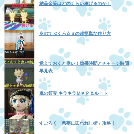
結晶金策はどのくらい稼げるのか！
皮のてぶくろ☆３の超簡単な作り方
覚えておくと良い！効果時間とチャージ時間
早見表
嵐の領界 キラキラＭＡＰ＆ルート
すごろく「悪夢に囚われし街」攻略！