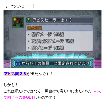
ついに！！
つ、
アビス闇２８
が出たんです！！
しかも！
これは
私だけではなく
、燭台持ち寄り中に出たので、
４人
で同じものをGET
したのです！！