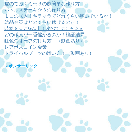
皮のてぶくろ☆３の超簡単な作り方
バトルステーキ☆３の作り方
１日の収入！キラマラでどれくらい稼いでいるか！
結晶金策はどのくらい稼げるのか！
時給８０万G以上！皮のてぶくろ☆３
どの職人が一番儲かるのか！検証結果
虹色のオーブの打ち方！（動画あり）
レアボスコイン金策！
トライバルブーツの縫い方！（動画あり）
スポンサーリンク