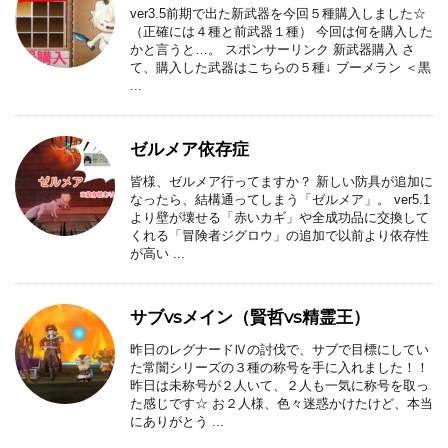
ver3.5前期で出た新武器を今回５種購入しました☆
（正確には４種と前武器１種） 今回は何を購入した
かと言うと…。 スポンサーリンク 新武器購入 さ
て、購入した武器はこちらの５種↓ ブーメラン ＜黒
...
ゼルメア依存症
皆様、ゼルメア行ってますか？ 新しい防具が追加に
なったら、結構通ってしまう「ゼルメア」。 ver5.1
より壁が壊せる「赤いカギ」や全成功品に交換して
くれる「冒険者ジグロウ」の追加で以前より依存性
が高い ...
サブvsメイン（賢哲vs精霊王）
昨日のレグナードⅣの討伐で、サブで目標にしてい
た常闇シリーズの３種の称号を手に入れました！！
昨日は未称号が２人いて、２人も一気に称号を取っ
た感じです☆ お２人様、色々迷惑かけたけど、本当
にありがとう ...