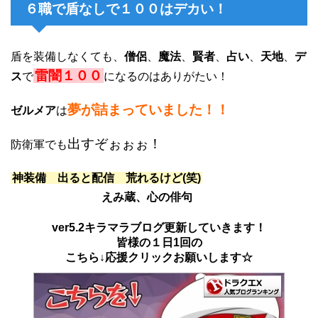
６職で盾なしで１００はデカい！
盾を装備しなくても、
僧侶
、
魔法
、
賢者
、
占い
、
天地
、
デ
雷闇１００
ス
で
になるのはありがたい！
夢が詰まっていました！！
ゼルメア
は
出すぞぉぉぉ！
防衛軍でも
神装備 出ると配信 荒れるけど(笑)
えみ蔵、心の俳句
ver5.2キラマラブログ更新していきます！
皆様の１日1回の
こちら↓応援クリックお願いします☆