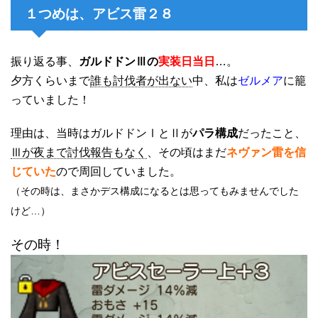
１つめは、アビス雷２８
振り返る事、
ガルドドンⅢの
実装日当日
…。
夕方くらいまで
誰も討伐者が出ない
中、私は
ゼルメア
に籠
っていました！
理由は、当時はガルドドンⅠとⅡが
パラ構成
だったこと、
Ⅲが夜まで討伐報告もなく
、その頃はまだ
ネヴァン雷を信
じていた
ので周回していました。
（その時は、まさかデス構成になるとは思ってもみませんでした
けど…）
その時！