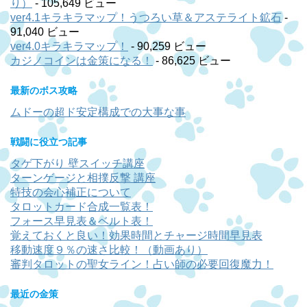
り）
- 105,649 ビュー
ver4.1キラキラマップ！うつろい草＆アステライト鉱石
-
91,040 ビュー
ver4.0キラキラマップ！
- 90,259 ビュー
カジノコインは金策になる！
- 86,625 ビュー
最新のボス攻略
ムドーの超ド安定構成での大事な事
戦闘に役立つ記事
タゲ下がり 壁スイッチ講座
ターンゲージと相撲反撃 講座
特技の会心補正について
タロットカード合成一覧表！
フォース早見表＆ベルト表！
覚えておくと良い！効果時間とチャージ時間早見表
移動速度９％の速さ比較！（動画あり）
審判タロットの聖女ライン！占い師の必要回復魔力！
最近の金策