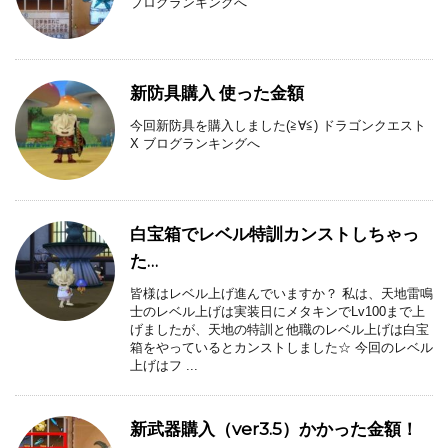
ブログランキングへ
新防具購入 使った金額
今回新防具を購入しました(≧∀≦) ドラゴンクエスト
X ブログランキングへ
白宝箱でレベル特訓カンストしちゃっ
た…
皆様はレベル上げ進んでいますか？ 私は、天地雷鳴
士のレベル上げは実装日にメタキンでLv100まで上
げましたが、天地の特訓と他職のレベル上げは白宝
箱をやっているとカンストしました☆ 今回のレベル
上げはフ ...
新武器購入（ver3.5）かかった金額！