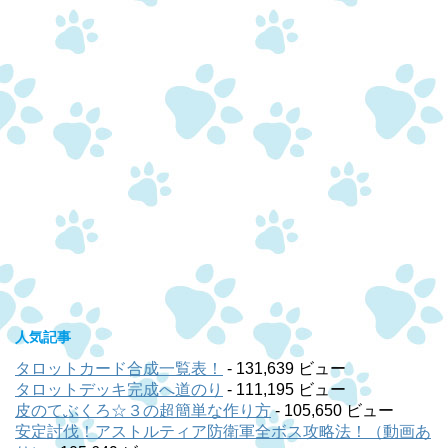
人気記事
タロットカード合成一覧表！
- 131,639 ビュー
タロットデッキ完成へ道のり
- 111,195 ビュー
皮のてぶくろ☆３の超簡単な作り方
- 105,650 ビュー
安定討伐！アストルティア防衛軍全ボス攻略法！（動画あ