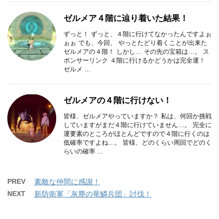
ゼルメア４階に辿り着いた結果！
ずっと！ ずっと、４階に行けてなかったんですよぉ
ぉぉ でも、今回、 やっとたどり着くことが出来た
ゼルメアの４階！ しかし… その先の宝箱は…。 ス
ポンサーリンク ４階に行けるかどうかは完全運！
ゼルメ ...
ゼルメアの４階に行けない！
皆様、ゼルメアやっていますか？ 私は、何回か挑戦
していますがまだ４階に行けていません…。 完全に
運要素のところがほとんどですので４階に行くのは
低確率ですよね…。 皆様、どのくらい周回でどのく
らいの確率 ...
PREV
素敵な仲間に感謝！
NEXT
新防衛軍「灰塵の竜鱗兵団」討伐！