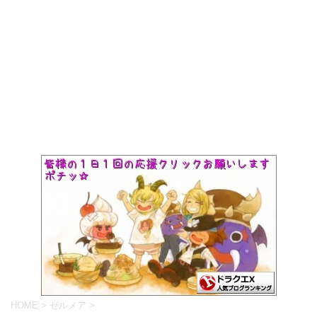
HOME
>
ゼルメア
>