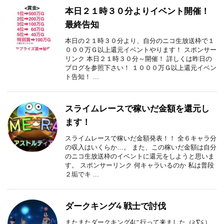
本日２１時３０分よりイベント開催！
最終告知
本日の２１時３０分より、自分のニコ生放送枠で１
０００万Ｇ以上還元イベントやります！ スポンサー
リンク 本日２１時３０分～開催！ 詳しくは昨日の
ブログを参照下さい！ １０００万Ｇ以上還元イベン
ト告知！ ...
スライムレースで稼いだ金額を還元し
ます！
スライムレースで稼いだ金額発表！！ 全６キャラ分
の収入はいくらか…。 また、この稼いだ金額は自分
のニコ生放送枠のイベントに還元をしようと思いま
す。 スポンサーリンク 何キャラいるのか 私は普段
２垢でキ ...
ダークキング4 戦士で討伐
またまたダークキング4に行って来ました（≧∇≦）