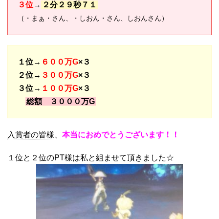
３位
→
２分２９秒７１
（・まぁ・さん、・しおん・さん、しおんさん）
１位→
６００万G
×３
２位→
３００万G
×３
３位→
１００万G
×３
総額 ３０００万G
入賞者の皆様
、
本当におめでとうございます！！
１位と２位のPT様は私と組ませて頂きました☆