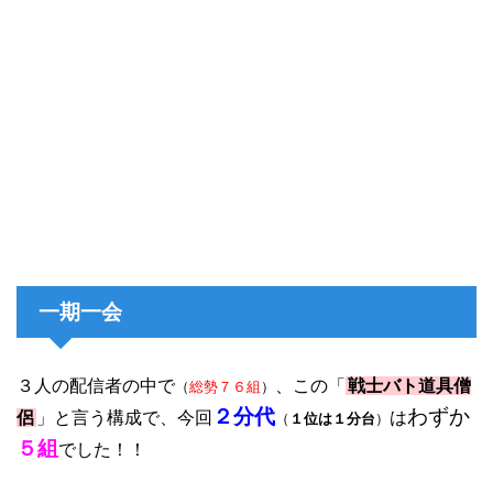
一期一会
３人の配信者の中で
、この「
戦士バト道具僧
（
総勢７６組
）
２分代
わずか
侶
」と言う構成で、今回
は
（
１位は１分台
）
５組
でした！！