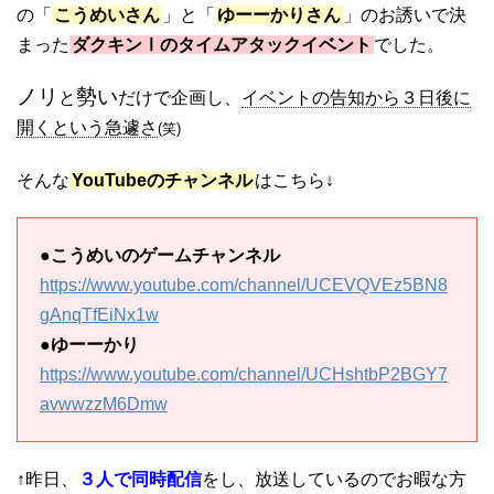
の「
こうめいさん
」と「
ゆーーかりさん
」のお誘いで決
まった
ダクキンⅠのタイムアタックイベント
でした。
ノリ
勢い
と
だけで企画し、
イベントの告知から３日後に
開くという急遽さ
(笑)
そんな
YouTubeのチャンネル
はこちら↓
●
こうめいのゲームチャンネル
https://www.youtube.com/channel/UCEVQVEz5BN8
gAnqTfEiNx1w
●
ゆーーかり
https://www.youtube.com/channel/UCHshtbP2BGY7
avwwzzM6Dmw
↑昨日、
３人で同時配信
をし、放送しているのでお暇な方