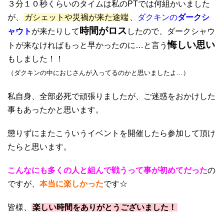
３分１０秒くらいのタイムは私のPTでは何組かいました
が、
ガシェットや災禍が来た途端
、
ダクキンの
ダークシ
時間がロス
ャウト
が来たりして
したので、ダークシャウ
悔しい思い
トが来なければもっと早かったのに…と言う
もしました！！
（ダクキンの中におじさんが入ってるのかと思いましたよ…）
私自身、全部必死で頑張りましたが、ご迷惑をおかけした
事もあったかと思います。
懲りずにまたこういうイベントを開催したら参加して頂け
たらと思います。
こんなにも多くの人と組んで戦うって事が初めてだった
の
ですが、
本当に楽しかった
です☆
皆様、
楽しい時間をありがとうございました！