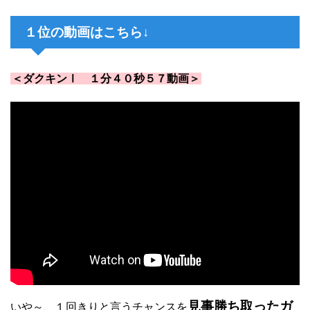
１位の動画はこちら↓
＜ダクキンⅠ １分４０秒５７動画＞
見事勝ち取ったガ
いや～、１回きりと言うチャンスを