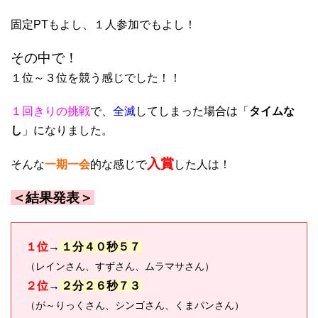
固定PTもよし、１人参加でもよし！
その中で！
１位～３位を競う感じでした！！
１回きりの挑戦
で、
全滅
してしまった場合は「
タイムな
し
」になりました。
入賞
そんな
一期一会
的な感じで
した人は！
＜結果発表＞
１位
→
１分４０秒５７
（レインさん、すずさん、ムラマサさん）
２位
→
２分２６秒７３
（が～りっくさん、シンゴさん、くまパンさん）