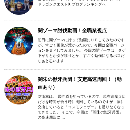
ドラゴンクエストX ブログランキングへ
闇ゾーマ討伐動画！全職業視点
初日に闇ゾーマに行って動画にＵＰしてみたのです
が、すごく画像が荒かったので、今回は全職バージ
ョンをＵＰしてみました。 今回の闇ゾーマは、タゲ
下がりとかタゲ移りとか、すごく勉強になるボスだ
なぁと思います ...
闇朱の獣牙兵団！安定高速周回！（動
画あり）
防衛軍は、 属性盾を狙っているので、現在造魔兵団
だけを時間が合う時に周回しているのですが、盾に
交換していると「コスモフェザー」も足りなくなっ
てきました。 そこで、今回は 「闇朱の獣牙兵団」
の高速周回に ...