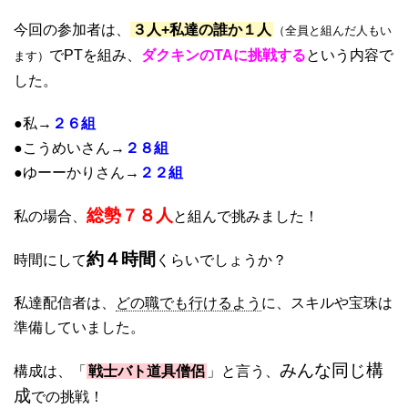
今回の参加者は、
３人+私達の誰か１人
（全員と組んだ人もい
でPTを組み、
ダクキンのTAに挑戦する
という内容で
ます）
した。
●私→
２６組
●こうめいさん→
２８組
●ゆーーかりさん→
２２組
総勢７８人
私の場合、
と組んで挑みました！
約４時間
時間にして
くらいでしょうか？
私達配信者は、
どの職でも行けるよう
に、スキルや宝珠は
準備していました。
みんな同じ構
構成は、「
戦士バト道具僧侶
」と言う、
成
での挑戦！