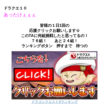
ドラクエ１０
あったけぇぇぇ
皆様の１日1回の
応援クリックお願いします☆
このTAに何組挑戦したと思ってるの！
７６組！ あと２４組！
ランキングボタン 押すまで 待つの
ドラゴンクエストXランキング