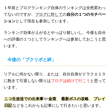
１年前とブログランキング自体のランキングは全然変わっ
てないのですが、
ブログに対して
の
自分の１つのモチベー
ション
として現在も参加しています。
ランキング自体が上がるとやっぱり嬉しいし、今後も自分
への評価の１つとしてランキングへは参加しておこうと思
います。
今後の「プクリポと絆」
リアルに何かない限り、または、自分自身がドラクエ１０
に飽きて引退しない限りは
ブログは続けて行こう
と思って
います。
ニコ生放送での出来事
や
金策
、
最新ボスの攻略
、
プレイ
日記
などをこれからも記事にして行きたいと思います。