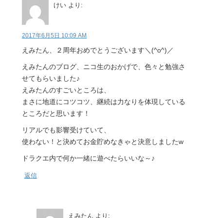
けい
より:
2017年6月5日 10:09 AM
えみたん、２周年おめでとうございます＼(^o^)／
えみたんのブログ、ニコ生のおかげで、色々と勉強さ
せてもらいました♪
えみたんのすごいところは、
まさに地道にコツコツ、継続は力なりを体現している
ところだと思います！
リアルでも影響受けていて、
使わない！と決めてお金貯めなきゃと決意しましたw
ドラクエ内で何か一緒に遊べたらいいな～♪
返信
えみたん
より: