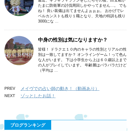
最近、キラキラマラソンをしたらその後、白宝箱か
たまに防衛軍の討伐周回しかやってません…。 でも
ね！ 良い装備は出てませんよぉぉぉ。 おかげでレ
ベルカンストも残り１職となり、天地の特訓も残り
3000にな ...
中身の性別は気になりますか？
皆様！ ドラクエ１０内のキャラの性別とリアルの性
別は一致してますか？ オンラインゲーム！って色ん
な人がいます。 下は小学生から上は６０歳以上まで
の人がプレイしています。 年齢層はバラバラだけど
（平均は ...
PREV
メイヴでの占い師の動き！（動画あり）
NEXT
ゾッとしたお話！
ブログランキング