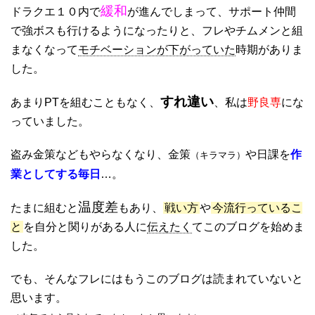
緩和
ドラクエ１０内で
が進んでしまって、サポート仲間
で強ボスも行けるようになったりと、フレやチムメンと組
まなくなって
モチベーションが下がっていた
時期がありま
した。
すれ違い
あまりPTを組むこともなく、
、私は
野良専
にな
っていました。
盗み金策などもやらなくなり、金策
や日課を
作
（キラマラ）
業としてする毎日
…。
温度差
たまに組むと
もあり、
戦い方
や
今流行っているこ
と
を自分と関りがある人に
伝えたく
てこのブログを始めま
した。
でも、そんなフレにはもうこのブログは読まれていないと
思います。