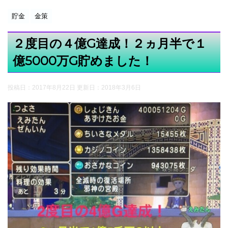
貯金
金策
２度目の４億G達成！２ヵ月半で１
億5000万G貯めました！
投稿日：2017年8月22日 更新日：
2018年3月6日