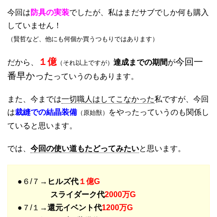
今回は
防具の実装
でしたが、私はまだサブでしか何も購入
していません！
（賢哲など、他にも何個か買うつもりではあります）
１億
今回一
だから、
達成までの期間
が
（それ以上ですが）
番早かった
っていうのもあります。
また、今までは
一切職人はしてこなかった
私ですが、今回
は
裁縫での結晶装備
をやったっていうのも関係し
（原始獣）
ていると思います。
では、
今回の使い道もたどってみたい
と思います。
●６/７→
ヒルズ代
１億G
スライダーク代
2000万G
●７/１→
還元イベント代
1200万G