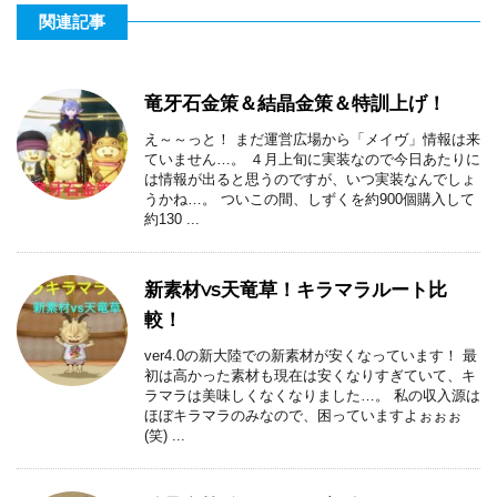
関連記事
竜牙石金策＆結晶金策＆特訓上げ！
え～～っと！ まだ運営広場から「メイヴ」情報は来
ていません…。 ４月上旬に実装なので今日あたりに
は情報が出ると思うのですが、いつ実装なんでしょ
うかね…。 ついこの間、しずくを約900個購入して
約130 ...
新素材vs天竜草！キラマラルート比
較！
ver4.0の新大陸での新素材が安くなっています！ 最
初は高かった素材も現在は安くなりすぎていて、キ
ラマラは美味しくなくなりました…。 私の収入源は
ほぼキラマラのみなので、困っていますよぉぉぉ
(笑) ...