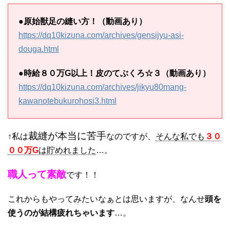
●
原始獣足の縫い方！（動画あり）
https://dq10kizuna.com/archives/gensijyu-asi-
douga.html
●
時給８０万G以上！皮のてぶくろ☆３（動画あり）
https://dq10kizuna.com/archives/jikyu80mang-
kawanotebukurohosi3.html
裁縫が本当に苦手
↑私は
なのですが、
そんな私でも
３０
００万G
は貯めれました
…。
職人って素敵
です！！
これからもやってみたいなぁとは思いますが、なんせ
頭を
使うのが結構疲れちゃいます
…。