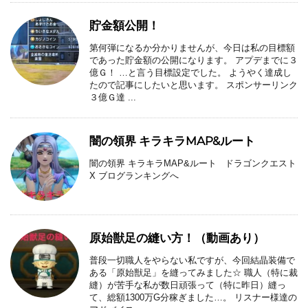
貯金額公開！
第何弾になるか分かりませんが、今日は私の目標額
であった貯金額の公開になります。 アプデまでに３
億Ｇ！ …と言う目標設定でした。 ようやく達成し
たので記事にしたいと思います。 スポンサーリンク
３億Ｇ達 ...
闇の領界 キラキラMAP&ルート
闇の領界 キラキラMAP&ルート ドラゴンクエスト
X ブログランキングへ
原始獣足の縫い方！（動画あり）
普段一切職人をやらない私ですが、今回結晶装備で
ある「原始獣足」を縫ってみました☆ 職人（特に裁
縫）が苦手な私が数日頑張って（特に昨日）縫っ
て、総額1300万G分稼ぎました…。 リスナー様達の