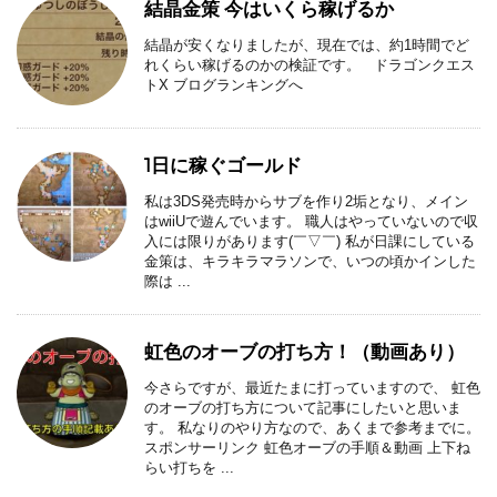
結晶金策 今はいくら稼げるか
結晶が安くなりましたが、現在では、約1時間でど
れくらい稼げるのかの検証です。 ドラゴンクエス
トX ブログランキングへ
1日に稼ぐゴールド
私は3DS発売時からサブを作り2垢となり、メイン
はwiiUで遊んでいます。 職人はやっていないので収
入には限りがあります(￣▽￣) 私が日課にしている
金策は、キラキラマラソンで、いつの頃かインした
際は ...
虹色のオーブの打ち方！（動画あり）
今さらですが、最近たまに打っていますので、 虹色
のオーブの打ち方について記事にしたいと思いま
す。 私なりのやり方なので、あくまで参考までに。
スポンサーリンク 虹色オーブの手順＆動画 上下ね
らい打ちを ...