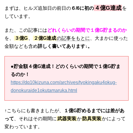
４億G達成
まずは、ヒルズ追加日の前日の
６/6に初の
を
しています。
また、この記事には
どれくらいの期間で１億G貯まるのか
を、
３億G
、
２億G達成
の記事をもとに
、大まかに使った
金額なども含め
詳しく書いてあります↓。
●
貯金額４億G達成！どのくらいの期間で１億G貯ま
るのか！
https://dq10kizuna.com/archives/tyokingaku4okug-
donokuraide1okutamaruka.html
↑こちらにも書きましたが、
１億G貯めるまでには差があ
って
、それはその期間に
武器実装
か
防具実装
かによって
変わっています。