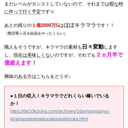
まだレベルがカンストしていないので、それまでは
暇な時
に作って行く予定
です☆
ほぼキラマラ
あとの残りの
１億2000万G
は
です！！
（数回竜ヶ石＆結晶をやったくらい）
日々変動
職人もそうですが、キラマラの素材も
します
２ヵ月半で
し、
現在は美味しくない
のですが、それでも
億超えます！
興味のある方はこちらをどうぞ↓
●
１日の収入！キラマラでどれくらい稼いでいる
か！
https://dq10kizuna.com/archives/1daynosyuunyu-
kiramaradedorekuraikaseideiruka.html