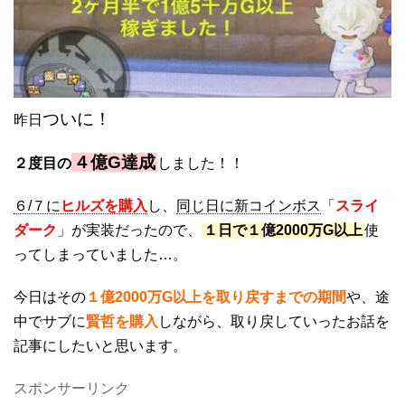
ついに！
昨日
４億G達成
２度目の
しました！！
６/７に
ヒルズを購入
し、
同じ日に新コインボス
「
スライ
ダーク
」が実装だったので、
１日で１億2000万G以上
使
ってしまっていました…。
今日はその
１億2000万G以上を取り戻すまでの期間
や、途
中でサブに
賢哲を購入
しながら、取り戻していったお話を
記事にしたいと思います。
スポンサーリンク