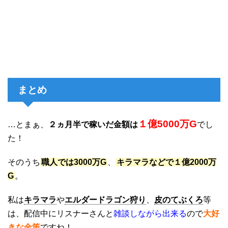
まとめ
１億5000万G
…とまぁ、
２ヵ月半で稼いだ金額は
でし
た！
そのうち
職人では3000万G
、
キラマラなどで１億2000万
G
。
私は
キラマラ
や
エルダードラゴン狩り
、
皮のてぶくろ
等
は、配信中にリスナーさんと
雑談しながら出来る
ので
大好
きな金策
ですね！