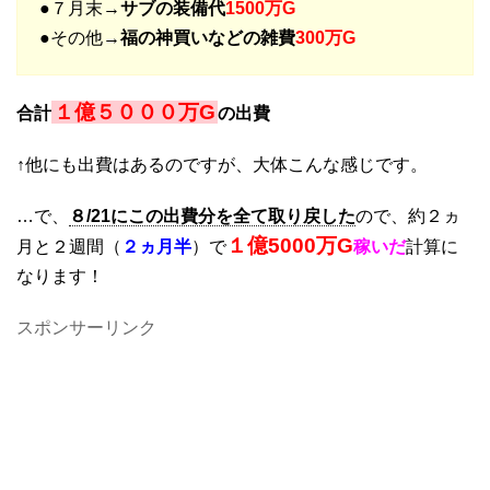
●７月末→
サブの装備代
1500万G
●その他→
福の神買いなどの雑費
300万G
１億５０００万G
合計
の出費
↑他にも出費はあるのですが、大体こんな感じです。
…で、
８/21にこの出費分を全て取り戻した
ので、約２ヵ
１億5000万G
月と２週間（
２ヵ月半
）で
稼いだ
計算に
なります！
スポンサーリンク