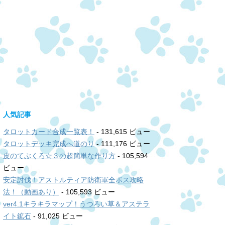
人気記事
タロットカード合成一覧表！
- 131,615 ビュー
タロットデッキ完成へ道のり
- 111,176 ビュー
皮のてぶくろ☆３の超簡単な作り方
- 105,594
ビュー
安定討伐！アストルティア防衛軍全ボス攻略
法！（動画あり）
- 105,593 ビュー
ver4.1キラキラマップ！うつろい草＆アステラ
イト鉱石
- 91,025 ビュー