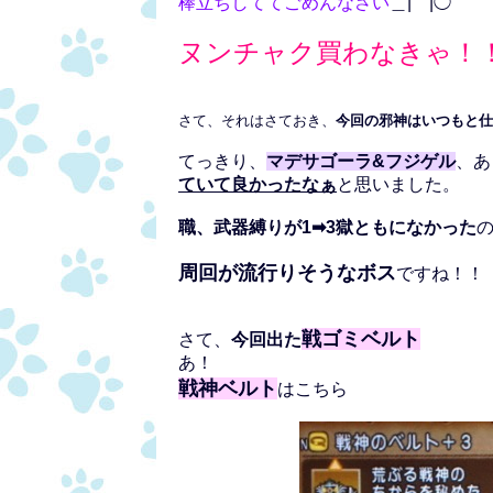
棒立ちしててごめんなさい
＿|￣|◯
ヌンチャク買わなきゃ！
さて、それはさておき、
今回の邪神はいつもと仕
てっきり、
マデサゴーラ&フジゲル
、あ
ていて良かったなぁ
と思いました。
職、武器縛りが1➡3獄ともになかった
周回が流行りそうなボス
ですね！！
戦ゴミベルト
さて、
今回出た
あ！
戦神ベルト
はこちら