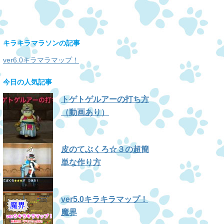
キラキラマラソンの記事
ver6.0キラマラマップ！
今日の人気記事
トゲトゲルアーの打ち方
（動画あり）
皮のてぶくろ☆３の超簡
単な作り方
ver5.0キラキラマップ！
魔界