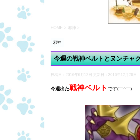
HOME
>
邪神
>
邪神
今週の戦神ベルトとヌンチャ
投稿日：2016年6月12日 更新日：
2016年12月28日
戦神ベルト
今週出た
です(￣^￣)ゞ