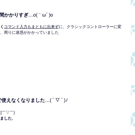
間かかりすぎ
…o(｀ω´ )o
く
コマンド入力もまともに出来ず
に、クラシックコントローラーに変
、周りに迷惑がかかっていました
！
で使えなくなりました
…( ´ ▽ ` )ﾉ
ア
(￣▽￣)
ました
。