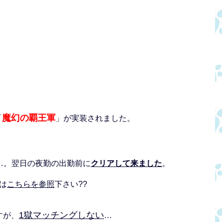
魔幻の覇王軍
「
」が実装されました。
…。翌日の夜勤の出勤前に
クリアして来ました
。
は
こちらを参照
下さい??
1獄マッチングしない
すが、
…