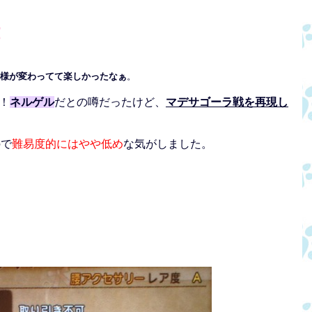
！
様が変わってて楽しかったなぁ
。
！
ネルゲル
だとの噂だったけど、
マデサゴーラ戦を再現し
ので
難易度的にはやや低め
な気がしました。