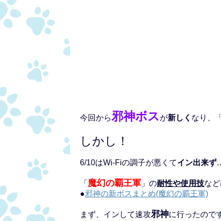
邪神ボス
今回から
が
新しく
なり、
しかし！
6/10はWi-Fiの調子が悪くて
イン出来ず
魔幻の覇王軍
「
」の
耐性や使用技
など
●
邪神の新ボスまとめ(魔幻の覇王軍)
邪神
まず、インして速攻
に行ったので