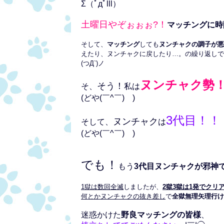
Σ（ﾟдﾟlll）
土曜日やぞぉぉぉ?！
マッチングに時
そして、
マッチング
しても
ヌンチャクの調子が悪
えたり、ヌンチャクに戻したり…。の繰り返しで
(つД`)ノ
ヌンチャク勢
そう！
そ、
私は
(どや(￣^￣)ゞ)
3代目！！
ヌンチャク
そして、
は
(どや(￣^￣)ゞ)
でも！
もう
3代目ヌンチャクが邪神
1獄は数回全滅
しましたが、
2獄3獄は1発でクリ
何とかヌンチャクの抜き差し
で
全獄無理矢理行け
迷惑かけた
野良マッチングの皆様
、