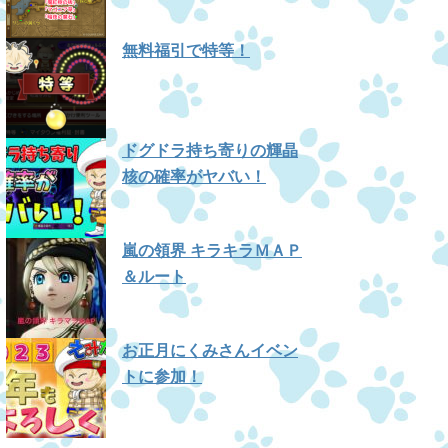
無料福引で特等！
ドグドラ持ち寄りの輝晶
核の確率がヤバい！
嵐の領界 キラキラＭＡＰ
＆ルート
お正月にくみさんイベン
トに参加！