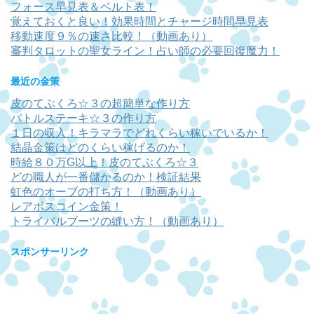
フォース早見表＆ベルト表！
覚えておくと良い！効果時間とチャージ時間早見表
移動速度９％の速さ比較！（動画あり）
審判タロットの聖女ライン！占い師の必要回復魔力！
最近の金策
皮のてぶくろ☆３の超簡単な作り方
バトルステーキ☆３の作り方
１日の収入！キラマラでどれくらい稼いでいるか！
結晶金策はどのくらい稼げるのか！
時給８０万G以上！皮のてぶくろ☆３
どの職人が一番儲かるのか！検証結果
虹色のオーブの打ち方！（動画あり）
レアボスコイン金策！
トライバルブーツの縫い方！（動画あり）
スポンサーリンク