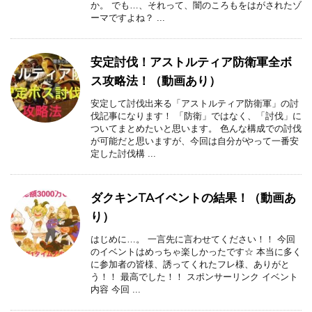
か。 でも…、それって、闇のころもをはがされたゾ
ーマですよね？ ...
安定討伐！アストルティア防衛軍全ボ
ス攻略法！（動画あり）
安定して討伐出来る「アストルティア防衛軍」の討
伐記事になります！ 「防衛」ではなく、「討伐」に
ついてまとめたいと思います。 色んな構成での討伐
が可能だと思いますが、今回は自分がやって一番安
定した討伐構 ...
ダクキンTAイベントの結果！（動画あ
り）
はじめに…。 一言先に言わせてください！！ 今回
のイベントはめっちゃ楽しかったです☆ 本当に多く
に参加者の皆様、誘ってくれたフレ様、ありがと
う！！ 最高でした！！ スポンサーリンク イベント
内容 今回 ...