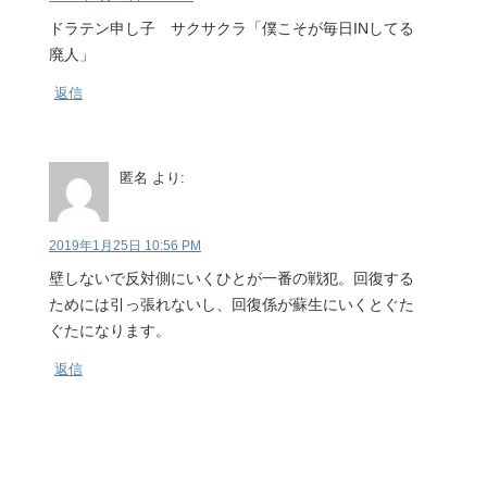
ドラテン申し子 サクサクラ「僕こそが毎日INしてる
廃人」
返信
匿名
より:
2019年1月25日 10:56 PM
壁しないで反対側にいくひとが一番の戦犯。回復する
ためには引っ張れないし、回復係が蘇生にいくとぐた
ぐたになります。
返信