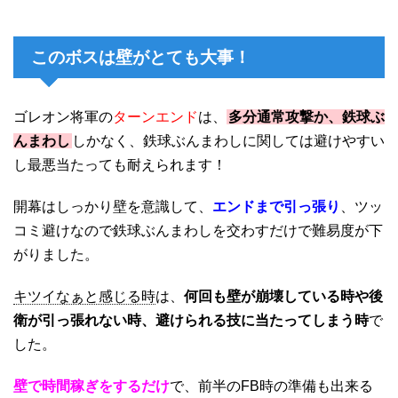
このボスは壁がとても大事！
ゴレオン将軍の
ターンエンド
は、
多分通常攻撃か、鉄球ぶ
んまわし
しかなく、鉄球ぶんまわしに関しては避けやすい
し最悪当たっても耐えられます！
開幕はしっかり壁を意識して、
エンドまで引っ張り
、ツッ
コミ避けなので鉄球ぶんまわしを交わすだけで難易度が下
がりました。
キツイなぁと感じる時
は、
何回も壁が崩壊している時や後
衛が引っ張れない時、避けられる技に当たってしまう時
で
した。
壁で時間稼ぎをするだけ
で、前半のFB時の準備も出来る