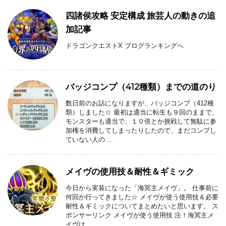
四諸侯攻略 安定構成 旅芸人の動きの追
加記事
ドラゴンクエストX ブログランキングへ
バッジコンプ（412種類）までの道のり
数日前のお話になりますが、バッジコンプ（412種
類）しました☆ 最初は適当に転生も９回のままで、
モンスターも適当で、１０倍とか挑戦して無駄に参
加権を消費してしまったりしたので、まだコンプし
ていない人の ...
メイヴの使用技＆耐性＆ギミック
今日から実装になった「海冥主メイヴ」。 仕事前に
何回か行ってきました☆ メイヴが使う使用技＆必要
耐性＆ギミックについてまとめたいと思います。 ス
ポンサーリンク メイヴが使う使用技 注！海冥主メ
イヴは、 ...