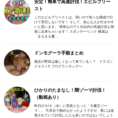
安定！簡単で高速討伐！エビルプリー
スト
このエビルプリーストは、弱いので色々な構成で行
けて苦労しないです！ そして、色んな人が行きやす
いと思います。 簡単なので１分以内の高速討伐も簡
単に出来ちゃいます！ スポンサーリンク 構成は
「まもまも魔 ...
ドンモグーラ手順まとめ
最近の野良は厳しくなって来ている！？ ドラゴン
クエストX ブログランキングへ
ひかりのたまなし！闇ゾーマ討伐！
（動画あり）
昨日の９/６（水）に実装となった「大魔王ゾー
マ」。 不具合で挑めなかったようですが、夜には改
善されていて討伐した人も多いのではないでしょう