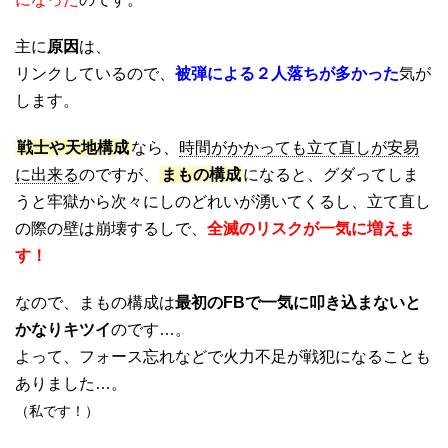
主に
原因
は、
リンクしているので、
被弾による２人落ちが多かった
気が
します。
戦士や天地構成
なら、
時間がかかっても立て直しが安易
に出来る
のですが、
まもの構成
になると、グダってしま
うと牢獄から次々にしのどれいが湧いてくるし、立て直し
の際の壁は崩壊するしで、
全滅のリスクが一気に増えま
す！
なので、まもの構成は
最初のFBで一気に叩き込まないと
かなりキツイ
のです…。
よって、フォース忘れなどで火力不足が戦犯になることも
ありました…。
（私です！）