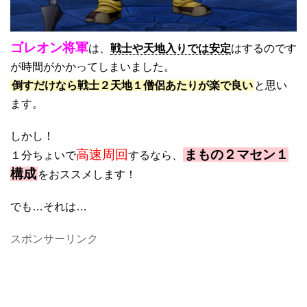
ゴレオン将軍
は、
戦士や天地入りでは安定
はするのです
が時間がかかってしまいました。
倒すだけなら戦士２天地１僧侶あたりが楽で良い
と思い
ます。
しかし！
高速周回
まもの２マセン１
１分ちょいで
するなら、
構成
をおススメします！
でも…それは…
スポンサーリンク